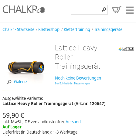
Klettershop
Chalkr - Startseite
Klettershop
Klettertraining
Trainingsgeräte
Klettermarken
Lattice Heavy
Entdecken
Roller
Angebote
Trainingsgerät
Hilfe, Kontakt
Noch keine Bewertungen
Galerie
Zur Echtheit der Bewertungen
Kundenbereich
Ausgewählte Variante:
Wunschzettel
Lattice Heavy Roller Trainingsgerät (Art.nr. 120647)
59,90 €
inkl. MwSt., DE versandkostenfrei,
Versand
Auf Lager
Lieferfrist (in Deutschland): 1-3 Werktage