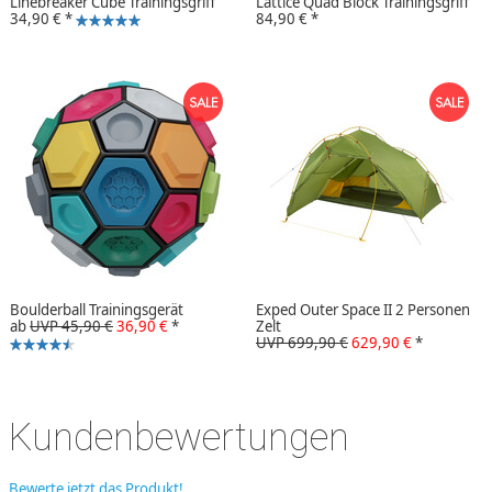
Linebreaker Cube Trainingsgriff
Lattice Quad Block Trainingsgriff
34,90 €
*
84,90 €
*
Boulderball Trainingsgerät
Exped Outer Space II 2 Personen
ab
UVP 45,90 €
36,90 €
*
Zelt
UVP 699,90 €
629,90 €
*
Kundenbewertungen
Bewerte jetzt das Produkt!