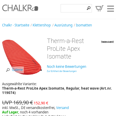
Klettershop
Chalkr - Startseite
Klettershop
Ausrüstung
Isomatten
Klettermarken
Therm-a-Rest
Entdecken
ProLite Apex
Angebote
Isomatte
Hilfe, Kontakt
Noch keine Bewertungen
Galerie
Zur Echtheit der Bewertungen
Kundenbereich
Ausgewählte Variante:
Wunschzettel
Therm-a-Rest ProLite Apex Isomatte, Regular, heat wave (Art.nr.
119074)
UVP 169,90 €
152,90 €
inkl. MwSt., DE versandkostenfrei,
Versand
Auf Lager,
noch 4 vorhanden