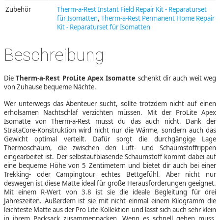
Zubehör
Therm-a-Rest Instant Field Repair Kit - Reparaturset
für Isomatten
,
Therm-a-Rest Permanent Home Repair
Kit - Reparaturset für Isomatten
Beschreibung
Die
Therm-a-Rest ProLite Apex Isomatte
schenkt dir auch weit weg
von Zuhause bequeme Nächte.
Wer unterwegs das Abenteuer sucht, sollte trotzdem nicht auf einen
erholsamen Nachtschlaf verzichten müssen. Mit der ProLite Apex
Isomatte von Therm-a-Rest musst du das auch nicht. Dank der
StrataCore-Konstruktion wird nicht nur die Wärme, sondern auch das
Gewicht optimal verteilt. Dafür sorgt die durchgängige Lage
Thermoschaum, die zwischen den Luft- und Schaumstoffrippen
eingearbeitet ist. Der selbstaufblasende Schaumstoff kommt dabei auf
eine bequeme Höhe von 5 Zentimetern und bietet dir auch bei einer
Trekking- oder Campingtour echtes Bettgefühl. Aber nicht nur
deswegen ist diese Matte ideal für große Herausforderungen geeignet.
Mit einem R-Wert von 3.8 ist sie die ideale Begleitung für drei
Jahreszeiten. Außerdem ist sie mit nicht einmal einem Kilogramm die
leichteste Matte aus der Pro Lite-Kollektion und lässt sich auch sehr klein
in ihrem Packsack zusammenpacken. Wenn es schnell gehen muss,