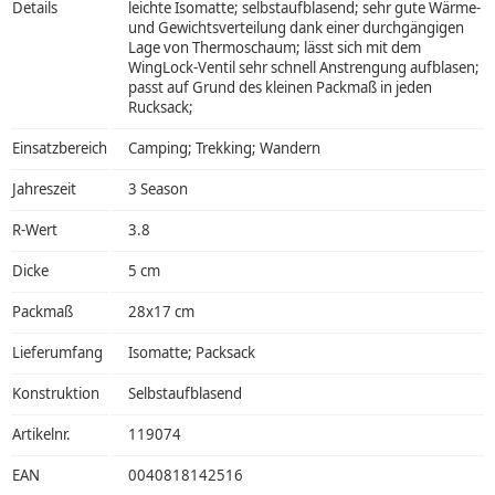
Details
leichte Isomatte; selbstaufblasend; sehr gute Wärme-
und Gewichtsverteilung dank einer durchgängigen
Lage von Thermoschaum; lässt sich mit dem
WingLock-Ventil sehr schnell Anstrengung aufblasen;
passt auf Grund des kleinen Packmaß in jeden
Rucksack;
Einsatzbereich
Camping; Trekking; Wandern
Jahreszeit
3 Season
R-Wert
3.8
Dicke
5 cm
Packmaß
28x17 cm
Lieferumfang
Isomatte; Packsack
Konstruktion
Selbstaufblasend
Artikelnr.
119074
EAN
0040818142516