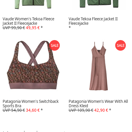
Vaude Women's Tekoa Fleece
Vaude Tekoa Fleece Jacket II
Jacket II Fleecejacke
Fleecejacke
UVP 99,90 €
49,95 €
*
*
Patagonia Women's Switchback
Patagonia Women’s Wear With All
Sports Bra
Dress Kleid
UVP 54,90 €
34,60 €
*
UVP 109,90 €
42,90 €
*