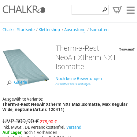
Klettershop
Chalkr - Startseite
Klettershop
Ausrüstung
Isomatten
Klettermarken
Therm-a-Rest
Entdecken
NeoAir Xtherm NXT
Angebote
Isomatte
Hilfe, Kontakt
Noch keine Bewertungen
Galerie
Zur Echtheit der Bewertungen
Kundenbereich
Ausgewählte Variante:
Wunschzettel
Therm-a-Rest NeoAir Xtherm NXT Max Isomatte, Max Regular
Wide, neptune (Art.nr. 120411)
UVP 309,90 €
278,90 €
inkl. MwSt., DE versandkostenfrei,
Versand
Auf Lager,
noch 1 vorhanden