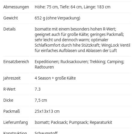
Abmessungen
Höhe: 75 cm, Tiefe: 64 cm, Länge: 183 cm
Gewicht
652 g (ohne Verpackung)
Details
Isomatte mit einem besonders hohen R-Wert;
geeignet auch für große Kälte; geringes Packmaß;
sehr leicht und dennoch warm; optimaler
Schlafkomfort durch hihe Stützkraft; WingLock Ventil
für einfaches Aufblasen und Ablassen der Luft
Einsatzbereich
Expeditionen; Rucksackouren; Trekking; Camping;
Radtouren
Jahreszeit
4 Season + große Kälte
R-Wert
7.3
Dicke
7,5 cm
Packmaß
25x13x13 cm
Lieferumfang
Isomatt; Packsack; Pumpsack; Reparaturkit
Konstruktion
Schaumstoff