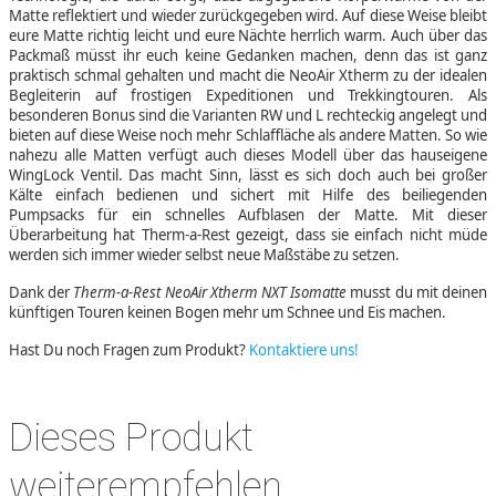
Matte reflektiert und wieder zurückgegeben wird. Auf diese Weise bleibt
eure Matte richtig leicht und eure Nächte herrlich warm. Auch über das
Packmaß müsst ihr euch keine Gedanken machen, denn das ist ganz
praktisch schmal gehalten und macht die NeoAir Xtherm zu der idealen
Begleiterin auf frostigen Expeditionen und Trekkingtouren. Als
besonderen Bonus sind die Varianten RW und L rechteckig angelegt und
bieten auf diese Weise noch mehr Schlaffläche als andere Matten. So wie
nahezu alle Matten verfügt auch dieses Modell über das hauseigene
WingLock Ventil. Das macht Sinn, lässt es sich doch auch bei großer
Kälte einfach bedienen und sichert mit Hilfe des beiliegenden
Pumpsacks für ein schnelles Aufblasen der Matte. Mit dieser
Überarbeitung hat Therm-a-Rest gezeigt, dass sie einfach nicht müde
werden sich immer wieder selbst neue Maßstäbe zu setzen.
Dank der
Therm-a-Rest NeoAir Xtherm NXT Isomatte
musst du mit deinen
künftigen Touren keinen Bogen mehr um Schnee und Eis machen.
Hast Du noch Fragen zum Produkt?
Kontaktiere uns!
Dieses Produkt
weiterempfehlen