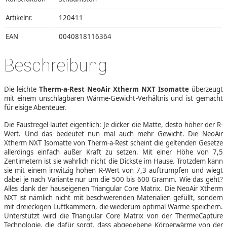
Artikelnr.
120411
EAN
0040818116364
Beschreibung
Die leichte
Therm-a-Rest NeoAir Xtherm NXT Isomatte
überzeugt
mit einem unschlagbaren Wärme-Gewicht-Verhältnis und ist gemacht
für eisige Abenteuer.
Die Faustregel lautet eigentlich: Je dicker die Matte, desto höher der R-
Wert. Und das bedeutet nun mal auch mehr Gewicht. Die NeoAir
Xtherm NXT Isomatte von Therm-a-Rest scheint die geltenden Gesetze
allerdings einfach außer Kraft zu setzen. Mit einer Höhe von 7,5
Zentimetern ist sie wahrlich nicht die Dickste im Hause. Trotzdem kann
sie mit einem irrwitzig hohen R-Wert von 7,3 auftrumpfen und wiegt
dabei je nach Variante nur um die 500 bis 600 Gramm. Wie das geht?
Alles dank der hauseigenen Triangular Core Matrix. Die NeoAir Xtherm
NXT ist nämlich nicht mit beschwerenden Materialien gefüllt, sondern
mit dreieckigen Luftkammern, die wiederum optimal Wärme speichern.
Unterstützt wird die Triangular Core Matrix von der ThermeCapture
Technologie, die dafür sorgt, dass abgegebene Körperwärme von der