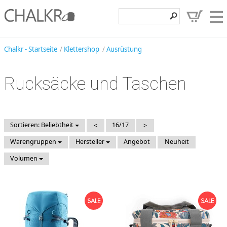
Klettershop
Chalkr - Startseite
Klettershop
Ausrüstung
Klettermarken
Rucksäcke und Taschen
Entdecken
Angebote
Hilfe, Kontakt
Sortieren: Beliebtheit
16/17
<
>
Warengruppen
Hersteller
Angebot
Neuheit
Kundenbereich
Volumen
Wunschzettel