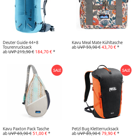
Deuter Guide 44+8
Kavu Meal Mate Kühltasche
Tourenrucksack
ab
UVP 59,90 €
43,70 €
*
ab
UVP 219,90 €
184,70 €
*
Kavu Paxton Pack Tasche
Petzl Bug Kletterrucksack
ab
UVP 69,90 €
51,00 €
*
ab
UVP 89,90 €
79,90 €
*