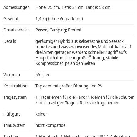
Abmessungen
Höhe: 25 cm, Tiefe: 34 cm, Länge: 58 cm
Gewicht
1,4 kg (ohne Verpackung)
Einsatzbereich
Reisen; Camping; Freizeit
Details
geräumiger Hybrid aus Reisetasche und Seesack;
robustes und wasserabweisendes Material; kann auf
drei Arten getragen werden; schneller Zugriff aufs
Hauptfach durch sehr große Öffnung; stabile
Kompressionsclips an den Seiten
Volumen
55 Liter
Konstruktion
Toplader mit großer Öffnung und RV
Tragesystem
1 Trageriemen für die Hand; 1 Riemen für die Schulter
zum einseitigen Tragen; Rucksacktrageriemen
Hüftgurt
keiner
Trinksystem
nicht kompatibel
Taschen
1 Hauptfach; 1 Netzfach innen mit RV; 1 Außenfach