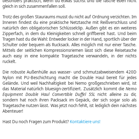
besonders praktisch, wenn du etwas suchst und die Tasche eben nicht
gleich in sich zusammenfallen soll.
Trotz des großen Stauraums musst du nicht auf Ordnung verzichten. Im
Inneren findest du eine praktische Netztasche mit Reißverschluss und
natürlich den obligatorischen Schlüsselclip. Außen gibt es ein weiteres
Zipperfach, in dem du Kleinigkeiten schnell griffbereit hast. Und beim
Tragen hast du die Wahl: Entweder locker in der Hand, sportlich über der
Schulter oder bequem als Rucksack. Alles möglich mit nur einer Tasche.
Mittels der seitlichen Kompressionsriemen lässt sich diese Reisetasche
auch easy in eine kompakte Tragetasche verwandeln, in der nichts
ruckelt.
Die robuste Außenhülle aus wasser- und schmutzabweisendem 420D
Nylon mit PU-Beschichtung macht die Double Haul bereit für jedes
Gelände. Und weil Nachhaltigkeit bei Nemo großgeschrieben wird, ist
das Material natürlich bluesign-zertifiziert. Zusätzlich kommt die
Nemo
Equipment Double Haul Convertible Duffel 55L
nicht alleine zu dir,
sondern hat noch ihren Packsack im Gepäck, der sich sogar solo als
Tragetasche nutzen lässt. Was jetzt noch fehlt, ist lediglich dein nächstes
Abenteuer!
Hast Du noch Fragen zum Produkt?
Kontaktiere uns!