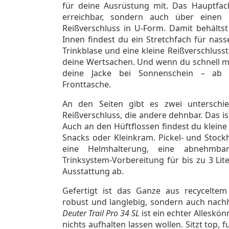
für deine Ausrüstung mit. Das Hauptfac
erreichbar, sondern auch über einen
Reißverschluss in U-Form. Damit behälts
Innen findest du ein Stretchfach für nass
Trinkblase und eine kleine Reißverschlusst
deine Wertsachen. Und wenn du schnell ma
deine Jacke bei Sonnenschein – ab d
Fronttasche.
An den Seiten gibt es zwei unterschie
Reißverschluss, die andere dehnbar. Das ist
Auch an den Hüftflossen findest du kleine
Snacks oder Kleinkram. Pickel- und Stock
eine Helmhalterung, eine abnehmba
Trinksystem-Vorbereitung für bis zu 3 Li
Ausstattung ab.
Gefertigt ist das Ganze aus recyceltem
robust und langlebig, sondern auch nachha
Deuter Trail Pro 34 SL
ist ein echter Alleskön
nichts aufhalten lassen wollen. Sitzt top, 