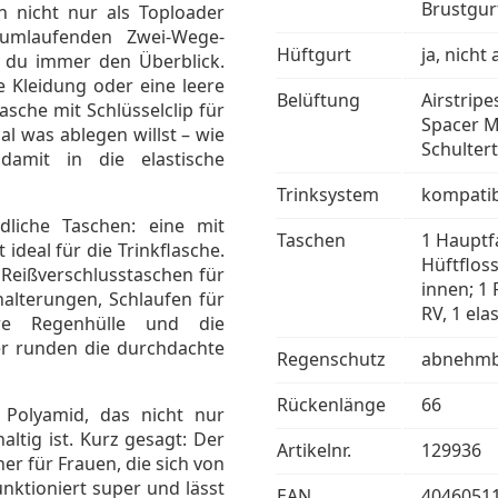
Brustgur
h nicht nur als Toploader
 umlaufenden Zwei-Wege-
Hüftgurt
ja, nich
t du immer den Überblick.
e Kleidung oder eine leere
Belüftung
Airstrip
asche mit Schlüsselclip für
Spacer M
l was ablegen willst – wie
Schulter
amit in die elastische
Trinksystem
kompatib
dliche Taschen: eine mit
Taschen
1 Hauptf
 ideal für die Trinkflasche.
Hüftfloss
 Reißverschlusstaschen für
innen; 1 
halterungen, Schlaufen für
RV, 1 ela
re Regenhülle und die
ter runden die durchdachte
Regenschutz
abnehmb
Rückenlänge
66
 Polyamid, das nicht nur
ltig ist. Kurz gesagt: Der
Artikelnr.
129936
ner für Frauen, die sich von
funktioniert super und lässt
EAN
4046051