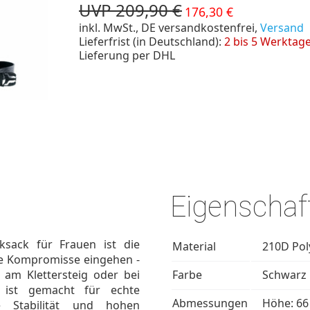
UVP 209,90 €
176,30 €
inkl. MwSt., DE versandkostenfrei,
Versand
Lieferfrist (in Deutschland):
2 bis 5 Werktag
Lieferung per DHL
Eigenschaf
sack für Frauen ist die
Material
210D Poly
ine Kompromisse eingehen -
 am Klettersteig oder bei
Farbe
Schwarz
 ist gemacht für echte
Abmessungen
Höhe: 66 
he Stabilität und hohen