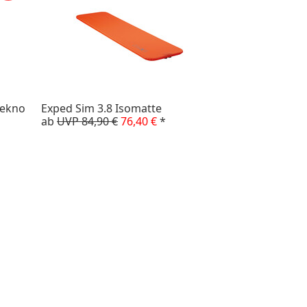
Tekno
Exped Sim 3.8 Isomatte
ab
UVP 84,90 €
76,40 €
*