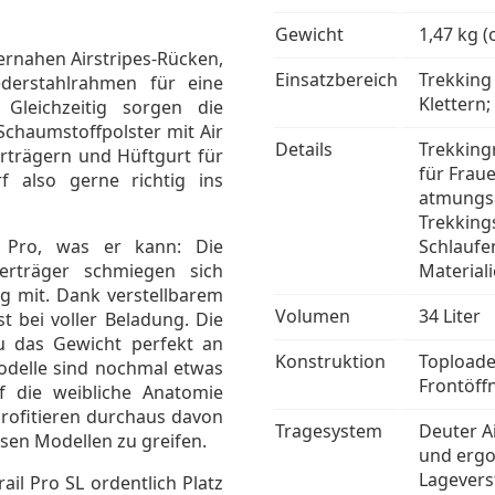
Gewicht
1,47 kg 
rnahen Airstripes-Rücken,
Einsatzbereich
Trekking
derstahlrahmen für eine
Klettern;
 Gleichzeitig sorgen die
Schaumstoffpolster mit Air
Details
Trekking
rträgern und Hüftgurt für
für Fraue
f also gerne richtig ins
atmungsa
Trekking
l Pro, was er kann: Die
Schlaufe
terträger schmiegen sich
Material
mit. Dank verstellbarem
Volumen
34 Liter
bst bei voller Beladung. Die
du das Gewicht perfekt an
Konstruktion
Toploade
odelle sind nochmal etwas
Frontöff
f die weibliche Anatomie
rofitieren durchaus davon
Tragesystem
Deuter A
esen Modellen zu greifen.
und ergo
Lageverst
ail Pro SL ordentlich Platz