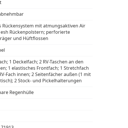
t
t abnehmbar
es Rückensystem mit atmungsaktiven Air
esh Rückenpolstern; perforierte
träger und Hüftflossen
el
ach; 1 Deckelfach; 2 RV-Taschen an den
en; 1 elastisches Frontfach; 1 Stretchfach
RV-Fach innen; 2 Seitenfächer außen (1 mit
stisch); 2 Stock- und Pickelhalterungen
are Regenhülle
171913