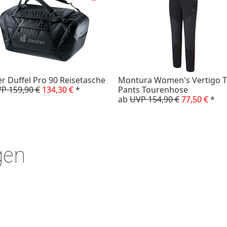
r Duffel Pro 90 Reisetasche
Montura Women's Vertigo 
P 159,90 €
134,30 €
*
Pants Tourenhose
ab
UVP 154,90 €
77,50 €
*
gen