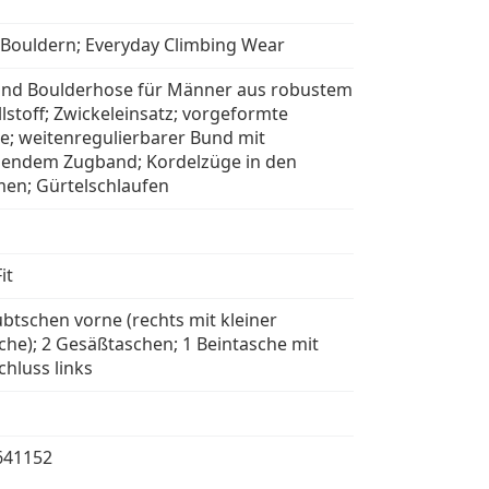
; Bouldern; Everyday Climbing Wear
 und Boulderhose für Männer aus robustem
stoff; Zwickeleinsatz; vorgeformte
ie; weitenregulierbarer Bund mit
gendem Zugband; Kordelzüge in den
en; Gürtelschlaufen
it
ubtschen vorne (rechts mit kleiner
che); 2 Gesäßtaschen; 1 Beintasche mit
chluss links
641152