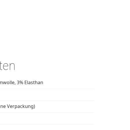
ten
wolle, 3% Elasthan
hne Verpackung)