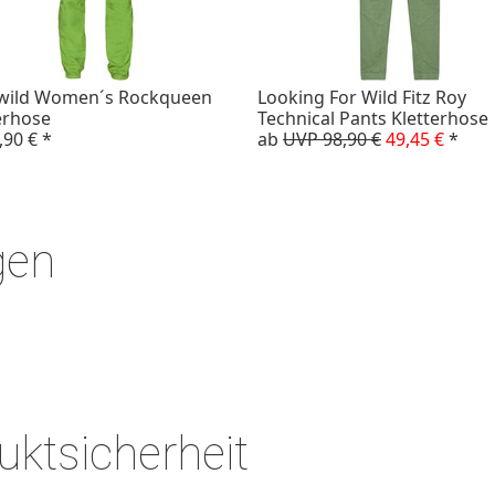
nwild Women´s Rockqueen
Looking For Wild Fitz Roy
erhose
Technical Pants Kletterhose
,90 €
*
ab
UVP 98,90 €
49,45 €
*
gen
ktsicherheit