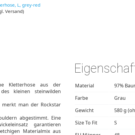
terhose, L, grey-red
gl. Versand)
Eigenschaf
ne Kletterhose aus der
Material
97% Baum
es kleinen steinwilden
Farbe
Grau
n merkt man der Rockstar
Gewicht
580 g (o
Bouldern abgestimmt. Eine
Size To Fit
S
keleinsatz garantieren
etchigen Materialmix aus