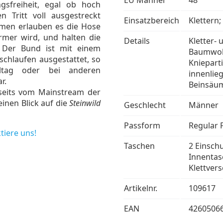
EU Männer
48
sfreiheit, egal ob hoch
 Tritt voll ausgestreckt
Einsatzbereich
Klettern
men erlauben es die Hose
rmer wird, und halten die
Details
Kletter-
. Der Bund ist mit einem
Baumwoll
chlaufen ausgestattet, so
Kniepart
lltag oder bei anderen
innenlie
r.
Beinsäum
bseits vom Mainstream der
inen Blick auf die
Steinwild
Geschlecht
Männer
Passform
Regular F
tiere uns!
Taschen
2 Einsch
Innentas
Klettvers
Artikelnr.
109617
EAN
4260506