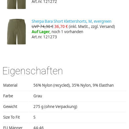
Art.nr. 121272
Sherpa Bara Short Klettershorts, M, evergreen
UVP 74,90 €
36,70 €
(inkl. MwSt., zzgl. Versand)
Auf Lager,
noch 1 vorhanden
Art.nr. 121273
Eigenschaften
Material
56% Nylon (recycled), 35% Nylon, 9% Elasthan
Farbe
Grau
Gewicht
275 g (ohne Verpackung)
Size To Fit
S
EU Männer
44-46