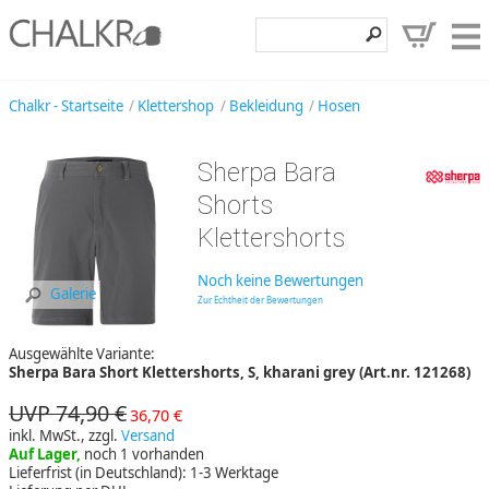
Klettershop
Chalkr - Startseite
Klettershop
Bekleidung
Hosen
Klettermarken
Sherpa Bara
Entdecken
Shorts
Angebote
Klettershorts
Hilfe, Kontakt
Noch keine Bewertungen
Galerie
Zur Echtheit der Bewertungen
Kundenbereich
Ausgewählte Variante:
Wunschzettel
Sherpa Bara Short Klettershorts, S, kharani grey (Art.nr. 121268)
UVP 74,90 €
36,70 €
inkl. MwSt., zzgl.
Versand
Auf Lager,
noch 1 vorhanden
Lieferfrist (in Deutschland): 1-3 Werktage