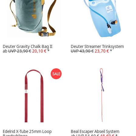
Deuter Gravity Chalk Bag II
Deuter Streamer Trinksystem
ab
UVP 23,90 €
20,10 €
*
UVP 43,90 €
23,70 €
*
Edelrid X-Tube 25mm Loop
Beal Escaper Abseil System
Bandschlinge
ab
UVP 54,60 €
48,60 €
*