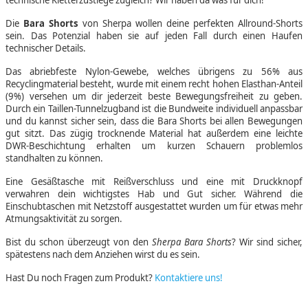
technische Kletterzustiege zugleich? Wir haben da was für dich!
Die
Bara Shorts
von Sherpa wollen deine perfekten Allround-Shorts
sein. Das Potenzial haben sie auf jeden Fall durch einen Haufen
technischer Details.
Das abriebfeste Nylon-Gewebe, welches übrigens zu 56% aus
Recyclingmaterial besteht, wurde mit einem recht hohen Elasthan-Anteil
(9%) versehen um dir jederzeit beste Bewegungsfreiheit zu geben.
Durch ein Taillen-Tunnelzugband ist die Bundweite individuell anpassbar
und du kannst sicher sein, dass die Bara Shorts bei allen Bewegungen
gut sitzt. Das zügig trocknende Material hat außerdem eine leichte
DWR-Beschichtung erhalten um kurzen Schauern problemlos
standhalten zu können.
Eine Gesäßtasche mit Reißverschluss und eine mit Druckknopf
verwahren dein wichtigstes Hab und Gut sicher. Während die
Einschubtaschen mit Netzstoff ausgestattet wurden um für etwas mehr
Atmungsaktivität zu sorgen.
Bist du schon überzeugt von den
Sherpa Bara Shorts
? Wir sind sicher,
spätestens nach dem Anziehen wirst du es sein.
Hast Du noch Fragen zum Produkt?
Kontaktiere uns!