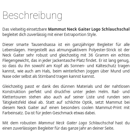
Beschreibung
Das vielseitig einsetzbare
Mammut Neck Gaiter Logo Schlauchschal
begleitet dich zuverlässig mit einer Extraportion Style.
Dieser smarte Tausendsassa ist ein ganzjähriger Begleiter für alle
Lebenslagen. Hergestellt aus atmungsaktivem Polyester-Strick ist der
Neck Gaiter sehr robust und gleichzeitig mit 36 Gramm ein echtes
Fliegengewicht, das in jeder Jackentasche Platz findet. Er ist lang genug,
so dass du ihn sowohl am Kopf als Sonnen- und Kälteschutz tragen
kannst, wie auch am Hals, beim winterlichen Joggen über Mund und
Nase oder selbst als Stirnband tragen kannst kannst.
Gleichzeitig passt er dank des dünnen Materials und der nahtlosen
Konstruktion perfekt und druckfrei unter jeden Helm. Rad- und
Klettertouren stehen also auch auf seiner Liste und runden sein
Tätigkeitsfeld ideal ab. Statt auf schlichte Optik, setzt Mammut bei
diesem Neck Gaiter auf einen besonders coolen Mammut-Print mit
Farbeinsatz. Da ist für jeden Geschmack etwas dabei.
Mit dem robusten
Mammut Neck Gaiter Logo Schlauchschal
hast du
einen zuverlässigen Begleiter für das ganze Jahr an deiner Seite.