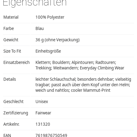
Eigenschaften
Material
100% Polyester
Farbe
Blau
Gewicht
36 g (ohne Verpackung)
Size To Fit
Einheitsgröße
Einsatzbereich
Klettern; Bouldern; Alpintouren; Radtouren;
Trekking; Weitwandern; Everyday Climbing Wear
Details
leichter Schlauchschal; besonders dehnbar; vielseitig
tragbar; passt auch über dem Kopf unter den Helm;
weich und nahtlos; cooler Mammut-Print
Geschlecht
Unisex
Zertifizierung
Fairwear
Artikelnr.
131320
EAN
7619876750549