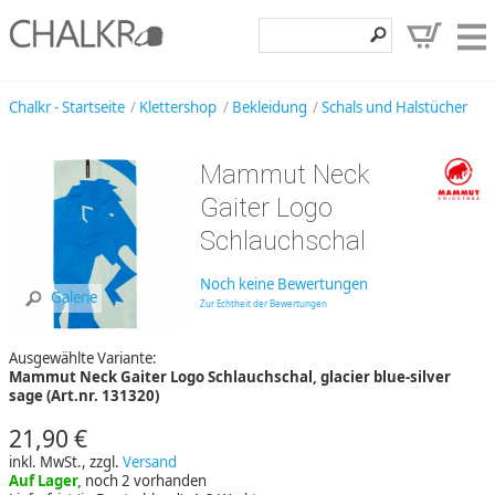
Klettershop
Chalkr - Startseite
Klettershop
Bekleidung
Schals und Halstücher
Klettermarken
Mammut Neck
Entdecken
Gaiter Logo
Angebote
Schlauchschal
Hilfe, Kontakt
Noch keine Bewertungen
Galerie
Zur Echtheit der Bewertungen
Kundenbereich
Ausgewählte Variante:
Wunschzettel
Mammut Neck Gaiter Logo Schlauchschal, glacier blue-silver
sage (Art.nr. 131320)
21,90 €
inkl. MwSt., zzgl.
Versand
Auf Lager,
noch 2 vorhanden