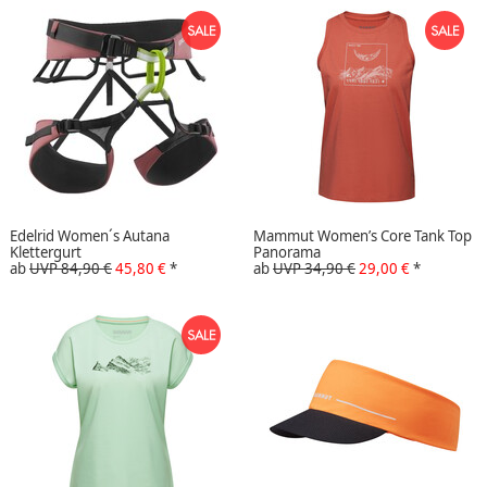
Edelrid Women´s Autana
Mammut Women’s Core Tank Top
Klettergurt
Panorama
ab
UVP 84,90 €
45,80 €
*
ab
UVP 34,90 €
29,00 €
*