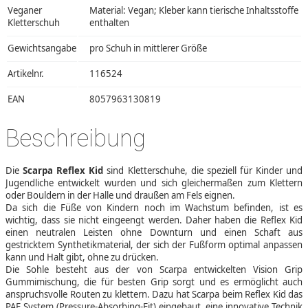
Veganer
Material: Vegan; Kleber kann tierische Inhaltsstoffe
Kletterschuh
enthalten
Gewichtsangabe
pro Schuh in mittlerer Größe
Artikelnr.
116524
EAN
8057963130819
Beschreibung
Die
Scarpa Reflex Kid
sind Kletterschuhe, die speziell für Kinder und
Jugendliche entwickelt wurden und sich gleichermaßen zum Klettern
oder Bouldern in der Halle und draußen am Fels eignen.
Da sich die Füße von Kindern noch im Wachstum befinden, ist es
wichtig, dass sie nicht eingeengt werden. Daher haben die Reflex Kid
einen neutralen Leisten ohne Downturn und einen Schaft aus
gestricktem Synthetikmaterial, der sich der Fußform optimal anpassen
kann und Halt gibt, ohne zu drücken.
Die Sohle besteht aus der von Scarpa entwickelten Vision Grip
Gummimischung, die für besten Grip sorgt und es ermöglicht auch
anspruchsvolle Routen zu klettern. Dazu hat Scarpa beim Reflex Kid das
PAF System (Pressure-Absorbing-Fit) eingebaut, eine innovative Technik