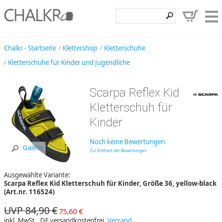
Klettershop
Chalkr - Startseite
Klettershop
Kletterschuhe
Kletterschuhe für Kinder und Jugendliche
Klettermarken
Entdecken
Scarpa Reflex Kid
Angebote
Kletterschuh für
Kinder
Hilfe, Kontakt
Kundenbereich
Noch keine Bewertungen
Galerie
Zur Echtheit der Bewertungen
Wunschzettel
Ausgewählte Variante:
Scarpa Reflex Kid Kletterschuh für Kinder, Größe 36, yellow-black
(Art.nr. 116524)
UVP 84,90 €
75,60 €
inkl. MwSt., DE versandkostenfrei,
Versand