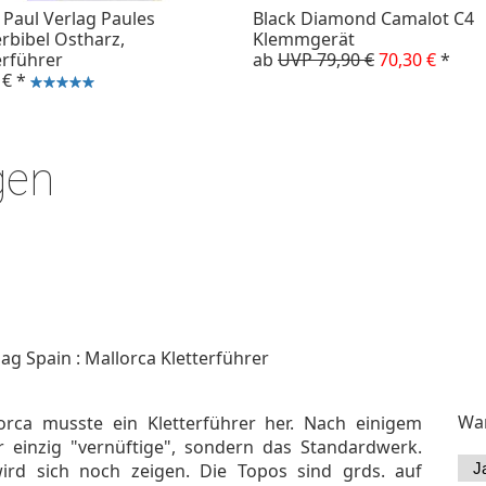
 Paul Verlag Paules
Black Diamond Camalot C4
erbibel Ostharz,
Klemmgerät
erführer
ab
UVP 79,90 €
70,30 €
*
 €
*
gen
ag Spain : Mallorca Kletterführer
War
orca musste ein Kletterführer her. Nach einigem
r einzig "vernüftige", sondern das Standardwerk.
wird sich noch zeigen. Die Topos sind grds. auf
J