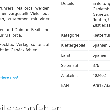
Details
Einleitu
führers Mallorca werden
Gebietsb
en vorgestellt. Viele neue
Gebietsüb
en, zusammen mit einer
Routen; 
Zustiegs
ter und Daimon Beail sind
für Mallorca.
Kategorie
Kletterfü
ckfax Verlag sollte auf
Klettergebiet
Spanien 
ht im Gepäck fehlen!
Land
Spanien
Seitenzahl
376
Artikelnr.
102402
tiere uns!
EAN
9781873
eiterempfehlen