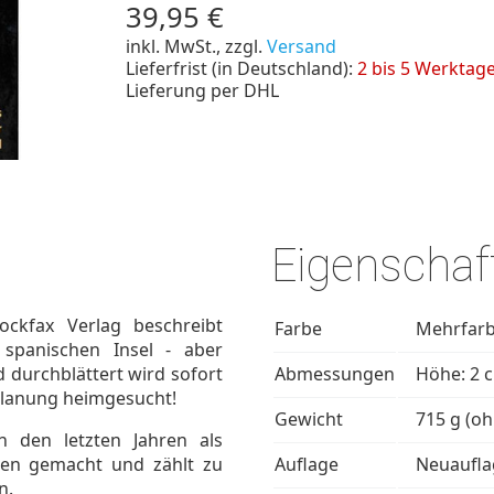
39,95 €
inkl. MwSt., zzgl.
Versand
Lieferfrist (in Deutschland):
2 bis 5 Werktag
Lieferung per DHL
Eigenschaf
kfax Verlag beschreibt
Farbe
Mehrfarb
spanischen Insel - aber
 durchblättert wird sofort
Abmessungen
Höhe: 2 c
planung heimgesucht!
Gewicht
715 g (o
in den letzten Jahren als
amen gemacht und zählt zu
Auflage
Neuaufla
n.