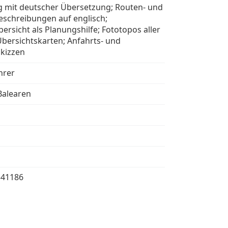
ng mit deutscher Übersetzung; Routen- und
eschreibungen auf englisch;
ersicht als Planungshilfe; Fototopos aller
Übersichtskarten; Anfahrts- und
skizzen
hrer
Balearen
341186