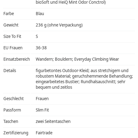
bioSoft und HeiQ Mint Odor Conctrol)
Farbe
Blau
Gewicht
236 g (ohne Verpackung)
Size To Fit
S
EU Frauen
36-38
Einsatzbereich
Wandern; Bouldern; Everyday Climbing Wear
Details
figurbetontes Outdoor-Kleid; aus stretchigem und
robustem Material; geruchshemmende Behandlung;
eingearbeitetes Bustier; Rundhalsauschnitt; sehr
bequem und zeitlos
Geschlecht
Frauen
Passform
Slim Fit
Taschen
zwei Seitentaschen
Zertifizierung
Fairtrade