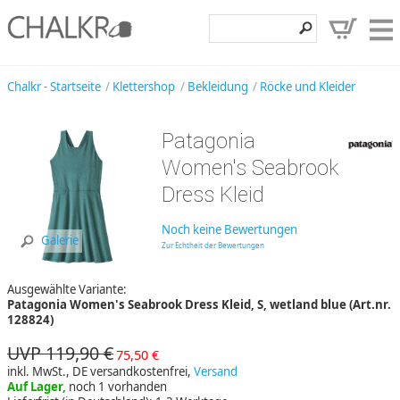
Klettershop
Chalkr - Startseite
Klettershop
Bekleidung
Röcke und Kleider
Klettermarken
Patagonia
Entdecken
Women's Seabrook
Angebote
Dress Kleid
Hilfe, Kontakt
Noch keine Bewertungen
Galerie
Zur Echtheit der Bewertungen
Kundenbereich
Ausgewählte Variante:
Wunschzettel
Patagonia Women's Seabrook Dress Kleid, S, wetland blue (Art.nr.
128824)
UVP 119,90 €
75,50 €
inkl. MwSt., DE versandkostenfrei,
Versand
Auf Lager,
noch 1 vorhanden