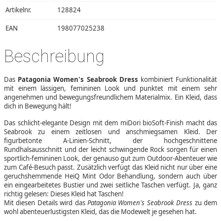
Artikelnr.
128824
EAN
198077025238
Beschreibung
Das
Patagonia Women's Seabrook Dress
kombiniert Funktionalität
mit einem lässigen, femininen Look und punktet mit einem sehr
angenehmen und bewegungsfreundlichem Materialmix. Ein Kleid, dass
dich in Bewegung hält!
Das schlicht-elegante Design mit dem miDori bioSoft-Finish macht das
Seabrook zu einem zeitlosen und anschmiegsamen Kleid. Der
figurbetonte A-Linien-Schnitt, der hochgeschnittene
Rundhalsausschnitt und der leicht schwingende Rock sorgen für einen
sportlich-femininen Look, der genauso gut zum Outdoor-Abenteuer wie
zum Café-Besuch passt. Zusätzlich verfügt das Kleid nicht nur über eine
geruchshemmende HeiQ Mint Odor Behandlung, sondern auch über
ein eingearbeitetes Bustier und zwei seitliche Taschen verfügt. Ja, ganz
richtig gelesen: Dieses Kleid hat Taschen!
Mit diesen Details wird das
Patagonia Women's Seabrook Dress
zu dem
wohl abenteuerlustigsten Kleid, das die Modewelt je gesehen hat.