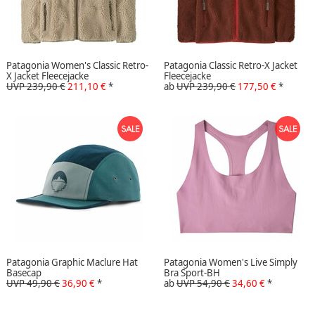
Patagonia Women's Classic Retro-
Patagonia Classic Retro-X Jacket
X Jacket Fleecejacke
Fleecejacke
UVP 239,90 €
211,10 €
*
ab
UVP 239,90 €
177,50 €
*
Patagonia Graphic Maclure Hat
Patagonia Women's Live Simply
Basecap
Bra Sport-BH
UVP 49,90 €
36,90 €
*
ab
UVP 54,90 €
34,60 €
*