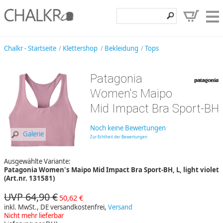
Klettershop
Chalkr - Startseite
Klettershop
Bekleidung
Tops
Klettermarken
Patagonia
Entdecken
Women's Maipo
Angebote
Mid Impact Bra Sport-BH
Hilfe, Kontakt
Noch keine Bewertungen
Galerie
Zur Echtheit der Bewertungen
Kundenbereich
Ausgewählte Variante:
Wunschzettel
Patagonia Women's Maipo Mid Impact Bra Sport-BH, L, light violet
(Art.nr. 131581)
UVP 64,90 €
50,62 €
inkl. MwSt., DE versandkostenfrei,
Versand
Nicht mehr lieferbar