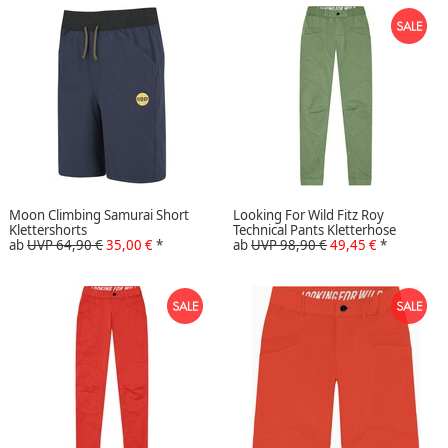
Moon Climbing Samurai Short
Looking For Wild Fitz Roy
Klettershorts
Technical Pants Kletterhose
ab
UVP 64,90 €
35,00 €
*
ab
UVP 98,90 €
49,45 €
*