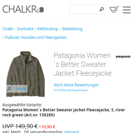
Klettershop
Chalkr - Startseite
Klettershop
Bekleidung
Pullover, Hoodies und Fleecejacken
Klettermarken
Entdecken
Patagonia Women
Angebote
´s Better Sweater
Jacket Fleecejacke
Hilfe, Kontakt
Kundenbereich
Noch keine Bewertungen
Galerie
Zur Echtheit der Bewertungen
Wunschzettel
Ausgewählte Variante:
Patagonia Women´s Better Sweater Jacket Fleecejacke, S, river
rock green (Art.nr. 130289)
UVP 149,90 €
110,90 €
inkl. MwSt., DE versandkostenfrei,
Versand