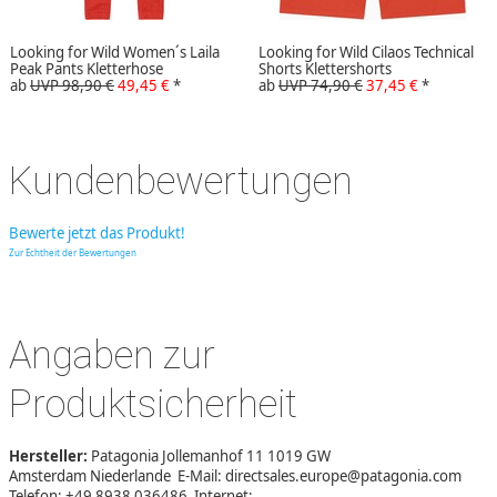
Looking for Wild Women´s Laila
Looking for Wild Cilaos Technical
Peak Pants Kletterhose
Shorts Klettershorts
ab
UVP 98,90 €
49,45 €
*
ab
UVP 74,90 €
37,45 €
*
Kundenbewertungen
Bewerte jetzt das Produkt!
Zur Echtheit der Bewertungen
Angaben zur
Produktsicherheit
Hersteller:
Patagonia Jollemanhof 11 1019 GW
Amsterdam Niederlande E-Mail: directsales.europe@patagonia.com
Telefon: +49 8938 036486 Internet: