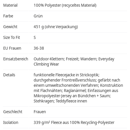
Material
100% Polyester (recyceltes Material)
Farbe
Grün
Gewicht
451 g (ohne Verpackung)
Size To Fit
S
EU Frauen
36-38
Einsatzbereich
Outdoor-Klettern; Freizeit; Wandern; Everyday
Climbing Wear
Details
funktionelle Fleecejacke in Strickoptik;
durchgehender Frontreißverschluss; gefärbt nach
einem umweltschonenden Verfahren; Konstruktion
mit Flachnähten; Raglanärmel; Einfassungen aus
Mikropolyester-Jersey an Bündchen + Saum;
Stehkragen; Teddyfleece innen
Geschlecht
Frauen
Isolation
339 g/m² Fleece aus 100% Recycling-Polyester