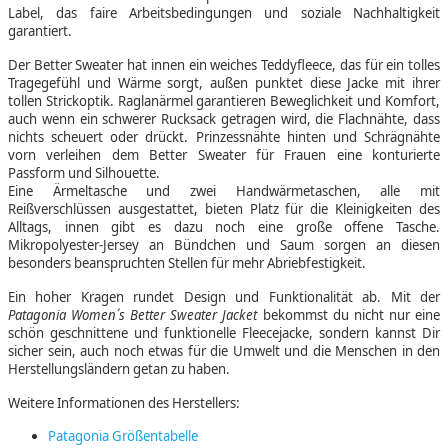
Label, das faire Arbeitsbedingungen und soziale Nachhaltigkeit
garantiert.
Der Better Sweater hat innen ein weiches Teddyfleece, das für ein tolles
Tragegefühl und Wärme sorgt, außen punktet diese Jacke mit ihrer
tollen Strickoptik. Raglanärmel garantieren Beweglichkeit und Komfort,
auch wenn ein schwerer Rucksack getragen wird, die Flachnähte, dass
nichts scheuert oder drückt. Prinzessnähte hinten und Schrägnähte
vorn verleihen dem Better Sweater für Frauen eine konturierte
Passform und Silhouette.
Eine Ärmeltasche und zwei Handwärmetaschen, alle mit
Reißverschlüssen ausgestattet, bieten Platz für die Kleinigkeiten des
Alltags, innen gibt es dazu noch eine große offene Tasche.
Mikropolyester-Jersey an Bündchen und Saum sorgen an diesen
besonders beanspruchten Stellen für mehr Abriebfestigkeit.
Ein hoher Kragen rundet Design und Funktionalität ab. Mit der
Patagonia Women´s Better Sweater Jacket
bekommst du nicht nur eine
schön geschnittene und funktionelle Fleecejacke, sondern kannst Dir
sicher sein, auch noch etwas für die Umwelt und die Menschen in den
Herstellungsländern getan zu haben.
Weitere Informationen des Herstellers:
Patagonia Größentabelle