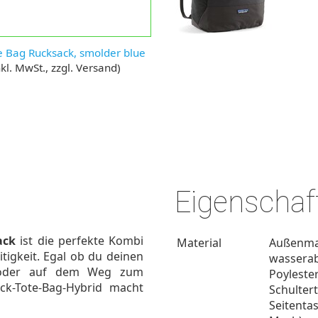
e Bag Rucksack, smolder blue
kl. MwSt., zzgl. Versand)
Eigenschaf
ack
ist die perfekte Kombi
Material
Außenmat
itigkeit. Egal ob du deinen
wasserab
st oder auf dem Weg zum
Poylester
ack-Tote-Bag-Hybrid macht
Schulter
Seitenta