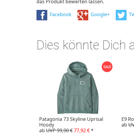
das Produkt bewerten lassen.
Facebook
Google+
Tw
Dies könnte Dich 
Patagonia 73 Skyline Uprisal
E9 Ro
Hoody
ab
UV
ab
UVP 99,90 €
77,92 €
*