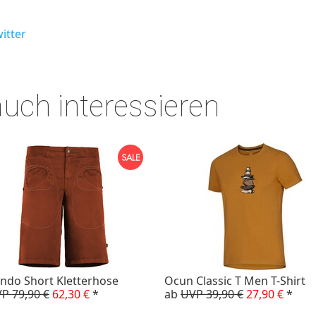
itter
auch interessieren
ndo Short Kletterhose
Ocun Classic T Men T-Shirt
P 79,90 €
62,30 €
*
ab
UVP 39,90 €
27,90 €
*