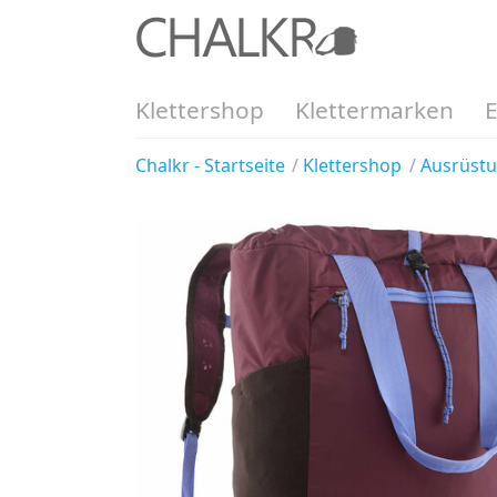
Klettershop
Klettermarken
Chalkr - Startseite
Klettershop
Ausrüst