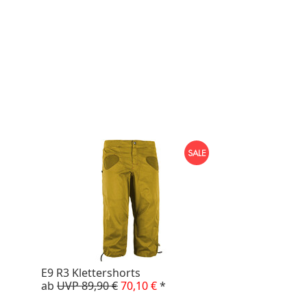
E9 R3 Klettershorts
ab
UVP 89,90 €
70,10 €
*