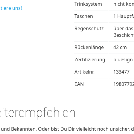
Trinksystem
nicht ko
tiere uns!
Taschen
1 Hauptf
Regenschutz
über das
Beschich
Rückenlänge
42 cm
Zertifizierung
bluesign
Artikelnr.
133477
EAN
1980779
eiterempfehlen
nd Bekannten. Oder bist Du Dir vielleicht noch unsicher, d