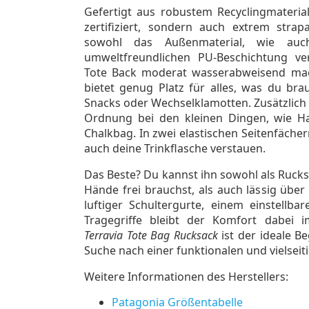
Gefertigt aus robustem Recyclingmaterial
zertifiziert, sondern auch extrem strapa
sowohl das Außenmaterial, wie auc
umweltfreundlichen PU-Beschichtung ve
Tote Back moderat wasserabweisend mac
bietet genug Platz für alles, was du brau
Snacks oder Wechselklamotten. Zusätzlich 
Ordnung bei den kleinen Dingen, wie Ha
Chalkbag. In zwei elastischen Seitenfäche
auch deine Trinkflasche verstauen.
Das Beste? Du kannst ihn sowohl als Ruck
Hände frei brauchst, als auch lässig über
luftiger Schultergurte, einem einstellba
Tragegriffe bleibt der Komfort dabei
Terravia Tote Bag Rucksack
ist der ideale Beg
Suche nach einer funktionalen und vielseit
Weitere Informationen des Herstellers:
Patagonia Größentabelle