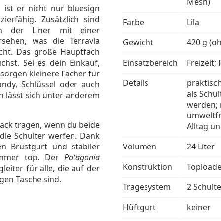
Mesh)
 ist er nicht nur bluesign
zierfähig. Zusätzlich sind
Farbe
Lila
h der Liner mit einer
rsehen, was die Terravia
Gewicht
420 g (o
ht. Das große Hauptfach
chst. Sei es dein Einkauf,
Einsatzbereich
Freizeit;
sorgen kleinere Fächer für
Details
praktisc
ndy, Schlüssel oder auch
als Schu
rn lässt sich unter anderem
werden; 
umweltfr
sack tragen, wenn du beide
Alltag u
 die Schulter werfen. Dank
ren Brustgurt und stabiler
Volumen
24 Liter
 immer top. Der
Patagonia
Konstruktion
Toploade
leiter für alle, die auf der
igen Tasche sind.
Tragesystem
2 Schult
Hüftgurt
keiner