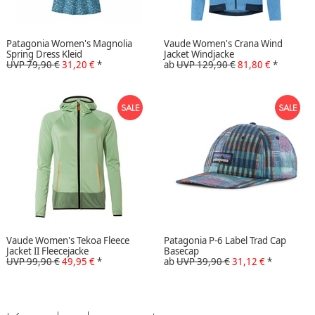
Patagonia Women's Magnolia
Vaude Women's Crana Wind
Spring Dress Kleid
Jacket Windjacke
UVP 79,90 €
31,20 €
*
ab
UVP 129,90 €
81,80 €
*
Vaude Women's Tekoa Fleece
Patagonia P-6 Label Trad Cap
Jacket II Fleecejacke
Basecap
UVP 99,90 €
49,95 €
*
ab
UVP 39,90 €
31,12 €
*