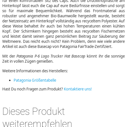
für einen komfortablen Sitz des Caps. Auch die Druckknopflasche am
Hinterkopf lässt euch die Cap auf eure Bedürfnisse einstellen und sorgt
so für maximale Bequemlichkeit. Während das Frontmaterial aus
robuster und angenehmer Bio-Baumwolle hergestellt wurde, besteht
der Netzeinsatz am Hinterkopf vollständig aus recyceltem Polyester. Auf
diese Weise behaltet ihr auch bei hohen Temperaturen einen kühlen
Kopf. Der Schirmkern hingegen besteht aus recycelten Fischernetzen
und leistet damit seinen ganz persönlichen Beitrag zur Säuberung der
Weltmeere. Das reicht euch nicht? Kein Problem, denn wie viele andere
Artikel ist auch diese Basecap von Patagonia FairTrade-Zertifziert.
Mit der
Patagonia P-6 Logo Trucker Hat Basecap
könnt ihr die sonnige
Zeit in vollen Zügen genießen.
Weitere Informationen des Herstellers:
Patagonia Größentabelle
Hast Du noch Fragen zum Produkt?
Kontaktiere uns!
Dieses Produkt
weiterempfehlen