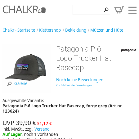
Klettershop
Chalkr - Startseite
Klettershop
Bekleidung
Mützen und Hüte
Klettermarken
Patagonia P-6
Entdecken
Logo Trucker Hat
Angebote
Basecap
Hilfe, Kontakt
Noch keine Bewertungen
Galerie
Zur Echtheit der Bewertungen
Kundenbereich
Ausgewählte Variante:
Wunschzettel
Patagonia P-6 Logo Trucker Hat Basecap, forge grey (Art.nr.
123624)
UVP 39,90 €
31,12 €
inkl. MwSt., zzgl.
Versand
Auf Lager,
noch 1 vorhanden