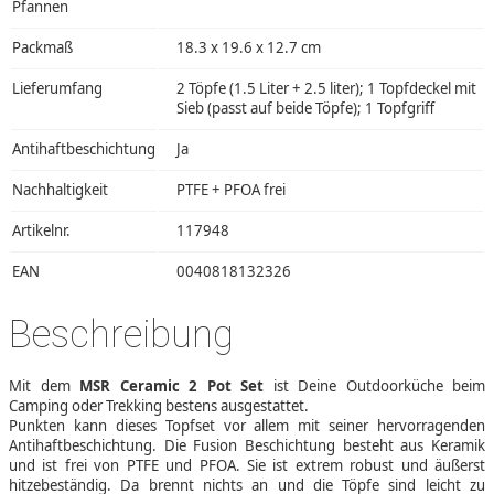
Pfannen
Packmaß
18.3 x 19.6 x 12.7 cm
Lieferumfang
2 Töpfe (1.5 Liter + 2.5 liter); 1 Topfdeckel mit
Sieb (passt auf beide Töpfe); 1 Topfgriff
Antihaftbeschichtung
Ja
Nachhaltigkeit
PTFE + PFOA frei
Artikelnr.
117948
EAN
0040818132326
Beschreibung
Mit dem
MSR Ceramic 2 Pot Set
ist Deine Outdoorküche beim
Camping oder Trekking bestens ausgestattet.
Punkten kann dieses Topfset vor allem mit seiner hervorragenden
Antihaftbeschichtung. Die Fusion Beschichtung besteht aus Keramik
und ist frei von PTFE und PFOA. Sie ist extrem robust und äußerst
hitzebeständig. Da brennt nichts an und die Töpfe sind leicht zu