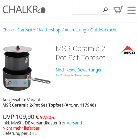
Klettershop
Chalkr - Startseite
Klettershop
Ausrüstung
Outdoorküche
Klettermarken
MSR Ceramic 2
Entdecken
Pot Set Topfset
Angebote
Noch keine Bewertungen
Hilfe, Kontakt
Zur Echtheit der Bewertungen
Galerie
Kundenbereich
Ausgewählte Variante:
Wunschzettel
MSR Ceramic 2-Pot Set Topfset (Art.nr. 117948)
UVP 109,90 €
97,80 €
inkl. MwSt., DE versandkostenfrei,
Versand
Nicht mehr lieferbar
Lieferung per DHL