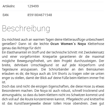
Artikelnr.
129499
EAN
8591804671548
Beschreibung
Du möchtest auch an warmen Tagen deine Kletterausflüge unbeschwert
genießen? Dann ist die leichte
Ocun Women´s Noya
Kletterhose
genau das Richtige für dich!
Ein Elasthananteil im Stoff und der technische Schnitt mit Zwickeleinsatz
und einer vorgeformten Kniepartie garantieren dir die maximal
mögliche Bewegungsfreiheit, um dein Projekt durchzusteigen. Der
breite, dehnbare Umschlagbund ist auf jede Körperform und
Tageslaune anzupassen. Die Schnürbänder an den Beinsäumen
erlauben es dir, die Noya auch als 3/4 Shorts zu tragen oder sie unten
enger zu stellen, damit der Blick auf deine Füße beim Klettern immer frei
ist.
Doch das sind nicht die einzigen Eigenschaften, die diese Hose zu etwas
Besonderem machen. Die Noya ist auch robust, schnell trocknend und
atmungsaktiv, so dass du beim Klettern nicht ins Schwitzen kommst und
dich voll auf die Route konzentrieren kannst. Pflegeleicht und knitterfrei
ist das Kunstfasergewebe dieser tollen Hose obendrein. Zwei gut