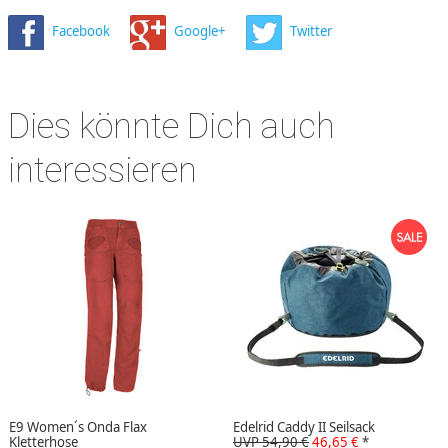
Facebook
Google+
Twitter
Dies könnte Dich auch
interessieren
E9 Women´s Onda Flax
Edelrid Caddy II Seilsack
Kletterhose
UVP 54,90 €
46,65 €
*