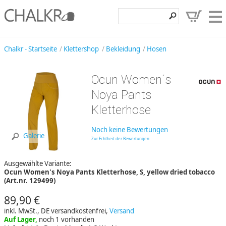
Klettershop
Chalkr - Startseite
Klettershop
Bekleidung
Hosen
Klettermarken
Ocun Women´s
Entdecken
Noya Pants
Angebote
Kletterhose
Hilfe, Kontakt
Noch keine Bewertungen
Galerie
Zur Echtheit der Bewertungen
Kundenbereich
Ausgewählte Variante:
Wunschzettel
Ocun Women's Noya Pants Kletterhose, S, yellow dried tobacco
(Art.nr. 129499)
89,90 €
inkl. MwSt., DE versandkostenfrei,
Versand
Auf Lager,
noch 1 vorhanden