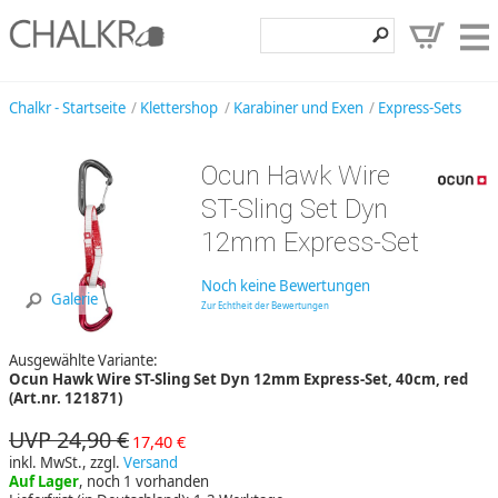
Klettershop
Chalkr - Startseite
Klettershop
Karabiner und Exen
Express-Sets
Klettermarken
Ocun Hawk Wire
Entdecken
ST-Sling Set Dyn
Angebote
12mm Express-Set
Hilfe, Kontakt
Noch keine Bewertungen
Galerie
Zur Echtheit der Bewertungen
Kundenbereich
Ausgewählte Variante:
Wunschzettel
Ocun Hawk Wire ST-Sling Set Dyn 12mm Express-Set, 40cm, red
(Art.nr. 121871)
UVP 24,90 €
17,40 €
inkl. MwSt., zzgl.
Versand
Auf Lager
, noch 1 vorhanden