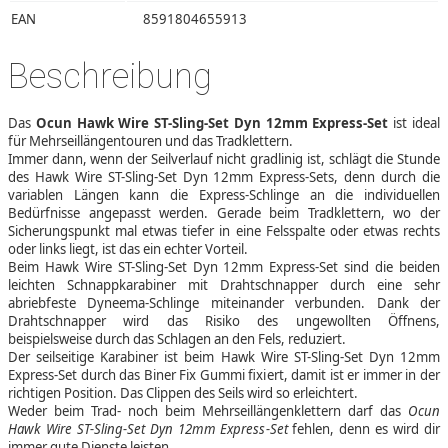
EAN
8591804655913
Beschreibung
Das
Ocun Hawk Wire ST-Sling-Set Dyn 12mm Express-Set
ist ideal
für Mehrseillängentouren und das Tradklettern.
Immer dann, wenn der Seilverlauf nicht gradlinig ist, schlägt die Stunde
des Hawk Wire ST-Sling-Set Dyn 12mm Express-Sets, denn durch die
variablen Längen kann die Express-Schlinge an die individuellen
Bedürfnisse angepasst werden. Gerade beim Tradklettern, wo der
Sicherungspunkt mal etwas tiefer in eine Felsspalte oder etwas rechts
oder links liegt, ist das ein echter Vorteil.
Beim Hawk Wire ST-Sling-Set Dyn 12mm Express-Set sind die beiden
leichten Schnappkarabiner mit Drahtschnapper durch eine sehr
abriebfeste Dyneema-Schlinge miteinander verbunden. Dank der
Drahtschnapper wird das Risiko des ungewollten Öffnens,
beispielsweise durch das Schlagen an den Fels, reduziert.
Der seilseitige Karabiner ist beim Hawk Wire ST-Sling-Set Dyn 12mm
Express-Set durch das Biner Fix Gummi fixiert, damit ist er immer in der
richtigen Position. Das Clippen des Seils wird so erleichtert.
Weder beim Trad- noch beim Mehrseillängenklettern darf das
Ocun
Hawk Wire ST-Sling-Set Dyn 12mm Express-Set
fehlen, denn es wird dir
immer gute Dienste leisten.