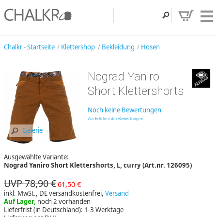
Klettershop
Chalkr - Startseite
Klettershop
Bekleidung
Hosen
Klettermarken
Nograd Yaniro
Entdecken
Short Klettershorts
Angebote
Noch keine Bewertungen
Hilfe, Kontakt
Zur Echtheit der Bewertungen
Galerie
Kundenbereich
Ausgewählte Variante:
Wunschzettel
Nograd Yaniro Short Klettershorts, L, curry (Art.nr. 126095)
UVP 78,90 €
61,50 €
inkl. MwSt., DE versandkostenfrei,
Versand
Auf Lager,
noch 2 vorhanden
Lieferfrist (in Deutschland): 1-3 Werktage