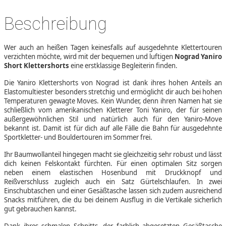
Beschreibung
Wer auch an heißen Tagen keinesfalls auf ausgedehnte Klettertouren
verzichten möchte, wird mit der bequemen und luftigen
Nograd Yaniro
Short Klettershorts
eine erstklassige Begleiterin finden.
Die Yaniro Klettershorts von Nograd ist dank ihres hohen Anteils an
Elastomultiester besonders stretchig und ermöglicht dir auch bei hohen
Temperaturen gewagte Moves. Kein Wunder, denn ihren Namen hat sie
schließlich vom amerikanischen Kletterer Toni Yaniro, der für seinen
außergewöhnlichen Stil und natürlich auch für den Yaniro-Move
bekannt ist. Damit ist für dich auf alle Fälle die Bahn für ausgedehnte
Sportkletter- und Bouldertouren im Sommer frei.
Ihr Baumwollanteil hingegen macht sie gleichzeitig sehr robust und lässt
dich keinen Felskontakt fürchten. Für einen optimalen Sitz sorgen
neben einem elastischen Hosenbund mit Druckknopf und
Reißverschluss zugleich auch ein Satz Gürtelschlaufen. In zwei
Einschubtaschen und einer Gesäßtasche lassen sich zudem ausreichend
Snacks mitführen, die du bei deinem Ausflug in die Vertikale sicherlich
gut gebrauchen kannst.
Dank ihres schmalen Schnitts, der farblich abgesetzten Gesäßtasche