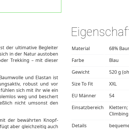
Eigenschaf
st der ultimative Begleiter
Material
68% Bau
 sich in der Natur austoben
der Trekking – mit dieser
Farbe
Blau
Gewicht
520 g (o
Baumwolle und Elastan ist
ungsaktiv, robust und vor
Size To Fit
XXL
fühlen sich mit ihr wie ein
EU Männer
54
roblemlos weg und beschert
ließlich nicht umsonst den
Einsatzbereich
Klettern;
Climbing
mit der bewährten Knopf-
Details
bequeme 
fügt aber gleichzeitig auch