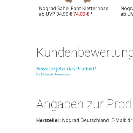
Nograd Sahel Pant Kletterhose
Nogra
ab
UVP 94,90 €
74,00 €
*
ab
UV
Kundenbewertun
Bewerte jetzt das Produkt!
Zur Echtheit der Bewertungen
Angaben zur Produ
Hersteller:
Nograd Deutschland E-Mail: d