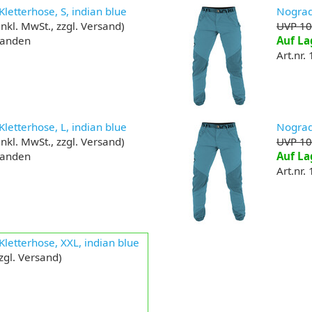
letterhose, S, indian blue
Nograd 
inkl. MwSt., zzgl. Versand)
UVP 10
handen
Auf La
Art.nr.
letterhose, L, indian blue
Nograd 
inkl. MwSt., zzgl. Versand)
UVP 10
handen
Auf La
Art.nr.
Kletterhose, XXL, indian blue
zzgl. Versand)