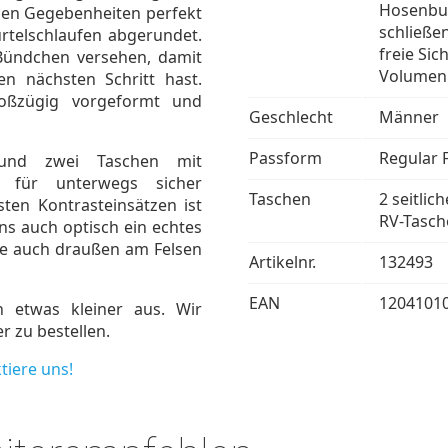
Hosenbun
 den Gegebenheiten perfekt
schließen
ürtelschlaufen abgerundet.
freie Sic
 Bündchen versehen, damit
Volumen 
en nächsten Schritt hast.
roßzügig vorgeformt und
Geschlecht
Männer
Passform
Regular F
n und zwei Taschen mit
s für unterwegs sicher
Taschen
2 seitli
sten Kontrasteinsätzen ist
RV-Tasch
s auch optisch ein echtes
wie auch draußen am Felsen
Artikelnr.
132493
EAN
1204101
n etwas kleiner aus. Wir
 zu bestellen.
tiere uns!