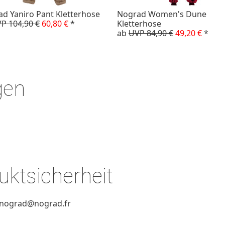
d Yaniro Pant Kletterhose
Nograd Women's Dune
P 104,90 €
60,80 €
*
Kletterhose
ab
UVP 84,90 €
49,20 €
*
gen
ktsicherheit
rnograd@nograd.fr