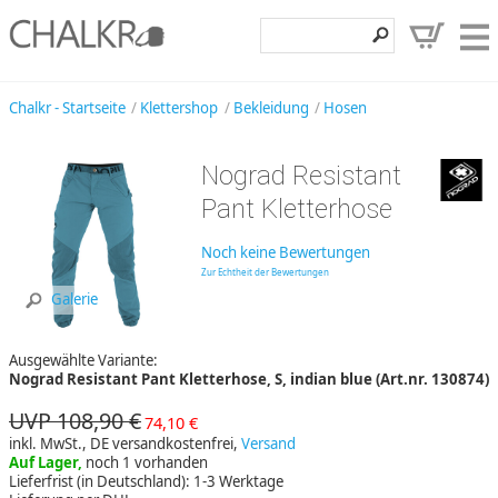
Klettershop
Chalkr - Startseite
Klettershop
Bekleidung
Hosen
Klettermarken
Nograd Resistant
Entdecken
Pant Kletterhose
Angebote
Noch keine Bewertungen
Hilfe, Kontakt
Zur Echtheit der Bewertungen
Galerie
Kundenbereich
Ausgewählte Variante:
Wunschzettel
Nograd Resistant Pant Kletterhose, S, indian blue (Art.nr. 130874)
UVP 108,90 €
74,10 €
inkl. MwSt., DE versandkostenfrei,
Versand
Auf Lager,
noch 1 vorhanden
Lieferfrist (in Deutschland): 1-3 Werktage