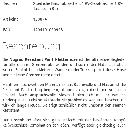
Taschen
2 seitliche Einschubtaschen; 1 RV-Gesäßtasche; 1 RV-
Tasche am Bein
Artikelnr.
130874
EAN
1204101050998
Beschreibung
Die
Nograd Resistant Pant Kletterhose
ist der ultimative Begleiter
für alle, die ihre Grenzen überwinden und sich in der Natur austoben
wollen. Egal ob beim Klettern, Wandern oder Trekking – mit dieser Hose
sind dir keine Grenzen mehr gesetzt.
Mit ihrem hochwertigen Materialmix aus Baumwolle und Elastan ist die
Restistant Pant richtig bequem, atmungsaktiv, robust und vor allem
flexibel. Auch anspruchsvolle Moves fühlen sich mit ihr wie ein
Kinderspiel an. Felskontakt steckt sie problemlos weg und beschert dir
wirklich lange Freude. Sie trägt schließlich nicht umsonst den Namen
Restistant.
Der Hosenbund lässt sich ganz einfach mit der bewährten Knopf-
Reißverschluss-Kombination schließen, verfügt aber gleichzeitig auch