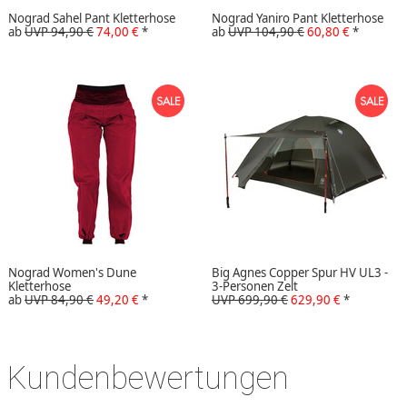
Nograd Sahel Pant Kletterhose
Nograd Yaniro Pant Kletterhose
ab
UVP 94,90 €
74,00 €
*
ab
UVP 104,90 €
60,80 €
*
Nograd Women's Dune
Big Agnes Copper Spur HV UL3 -
Kletterhose
3-Personen Zelt
ab
UVP 84,90 €
49,20 €
*
UVP 699,90 €
629,90 €
*
Kundenbewertungen