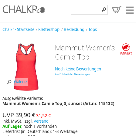
Klettershop
Chalkr - Startseite
Klettershop
Bekleidung
Tops
Klettermarken
Mammut Women's
Entdecken
Camie Top
Angebote
Noch keine Bewertungen
Hilfe, Kontakt
Zur Echtheit der Bewertungen
Galerie
Kundenbereich
Ausgewählte Variante:
Wunschzettel
Mammut Women's Camie Top, S, sunset (Art.nr. 115132)
UVP 39,90 €
31,52 €
inkl. MwSt., zzgl.
Versand
Auf Lager,
noch 1 vorhanden
Lieferfrist (in Deutschland): 1-3 Werktage