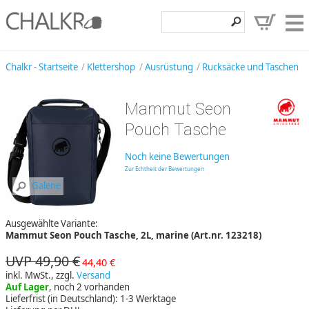
Klettershop
Chalkr - Startseite
Klettershop
Ausrüstung
Rucksäcke und Taschen
Klettermarken
Mammut Seon
Entdecken
Pouch Tasche
Angebote
Noch keine Bewertungen
Hilfe, Kontakt
Zur Echtheit der Bewertungen
Galerie
Kundenbereich
Ausgewählte Variante:
Wunschzettel
Mammut Seon Pouch Tasche, 2L, marine (Art.nr. 123218)
UVP 49,90 €
44,40 €
inkl. MwSt., zzgl.
Versand
Auf Lager
, noch 2 vorhanden
Lieferfrist (in Deutschland): 1-3 Werktage