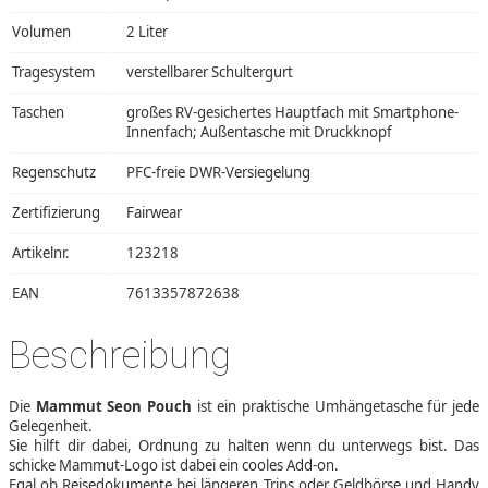
Volumen
2 Liter
Tragesystem
verstellbarer Schultergurt
Taschen
großes RV-gesichertes Hauptfach mit Smartphone-
Innenfach; Außentasche mit Druckknopf
Regenschutz
PFC-freie DWR-Versiegelung
Zertifizierung
Fairwear
Artikelnr.
123218
EAN
7613357872638
Beschreibung
Die
Mammut Seon Pouch
ist ein praktische Umhängetasche für jede
Gelegenheit.
Sie hilft dir dabei, Ordnung zu halten wenn du unterwegs bist. Das
schicke Mammut-Logo ist dabei ein cooles Add-on.
Egal ob Reisedokumente bei längeren Trips oder Geldbörse und Handy