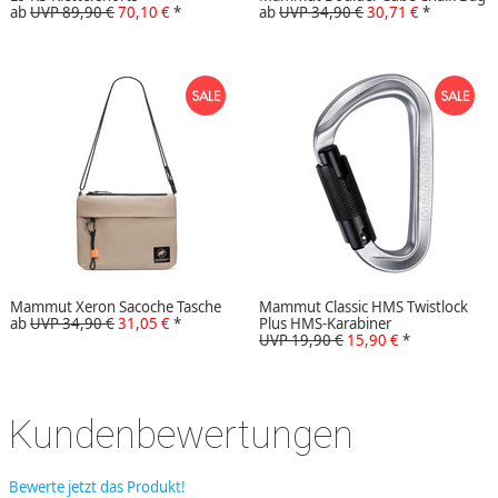
ab
UVP 89,90 €
70,10 €
*
ab
UVP 34,90 €
30,71 €
*
Mammut Xeron Sacoche Tasche
Mammut Classic HMS Twistlock
ab
UVP 34,90 €
31,05 €
*
Plus HMS-Karabiner
UVP 19,90 €
15,90 €
*
Kundenbewertungen
Bewerte jetzt das Produkt!