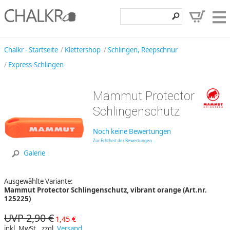
Klettershop
Chalkr - Startseite
Klettershop
Schlingen, Reepschnur
Express-Schlingen
Klettermarken
Entdecken
Mammut Protector
Angebote
Schlingenschutz
Hilfe, Kontakt
Noch keine Bewertungen
Zur Echtheit der Bewertungen
Kundenbereich
Galerie
Wunschzettel
Ausgewählte Variante:
Mammut Protector Schlingenschutz, vibrant orange (Art.nr.
125225)
UVP 2,90 €
1,45 €
inkl. MwSt., zzgl.
Versand