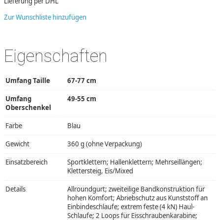
Lieferung per DHL
Zur Wunschliste hinzufügen
Eigenschaften
Umfang Taille
67-77 cm
Umfang
49-55 cm
Oberschenkel
Farbe
Blau
Gewicht
360 g (ohne Verpackung)
Einsatzbereich
Sportklettern; Hallenklettern; Mehrseillängen;
Klettersteig, Eis/Mixed
Details
Allroundgurt; zweiteilige Bandkonstruktion für
hohen Komfort; Abriebschutz aus Kunststoff an
Einbindeschlaufe; extrem feste (4 kN) Haul-
Schlaufe; 2 Loops für Eisschraubenkarabine;