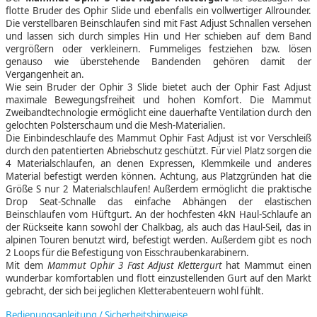
flotte Bruder des Ophir Slide und ebenfalls ein vollwertiger Allrounder.
Die verstellbaren Beinschlaufen sind mit Fast Adjust Schnallen versehen
und lassen sich durch simples Hin und Her schieben auf dem Band
vergrößern oder verkleinern. Fummeliges festziehen bzw. lösen
genauso wie überstehende Bandenden gehören damit der
Vergangenheit an.
Wie sein Bruder der Ophir 3 Slide bietet auch der Ophir Fast Adjust
maximale Bewegungsfreiheit und hohen Komfort. Die Mammut
Zweibandtechnologie ermöglicht eine dauerhafte Ventilation durch den
gelochten Polsterschaum und die Mesh-Materialien.
Die Einbindeschlaufe des Mammut Ophir Fast Adjust ist vor Verschleiß
durch den patentierten Abriebschutz geschützt. Für viel Platz sorgen die
4 Materialschlaufen, an denen Expressen, Klemmkeile und anderes
Material befestigt werden können. Achtung, aus Platzgründen hat die
Größe S nur 2 Materialschlaufen! Außerdem ermöglicht die praktische
Drop Seat-Schnalle das einfache Abhängen der elastischen
Beinschlaufen vom Hüftgurt. An der hochfesten 4kN Haul-Schlaufe an
der Rückseite kann sowohl der Chalkbag, als auch das Haul-Seil, das in
alpinen Touren benutzt wird, befestigt werden. Außerdem gibt es noch
2 Loops für die Befestigung von Eisschraubenkarabinern.
Mit dem
Mammut Ophir 3 Fast Adjust Klettergurt
hat Mammut einen
wunderbar komfortablen und flott einzustellenden Gurt auf den Markt
gebracht, der sich bei jeglichen Kletterabenteuern wohl fühlt.
Bedienungsanleitung / Sicherheitshinweise