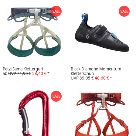
Petzl Sama Klettergurt
Black Diamond Momentum
ab
UVP 74,90 €
58,40 €
*
Kletterschuh
UVP 89,95 €
48,60 €
*