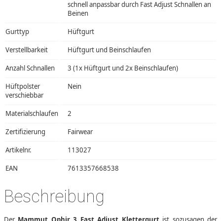
schnell anpassbar durch Fast Adjust Schnallen an
Beinen
Gurttyp
Hüftgurt
Verstellbarkeit
Hüftgurt und Beinschlaufen
Anzahl Schnallen
3 (1x Hüftgurt und 2x Beinschlaufen)
Hüftpolster
Nein
verschiebbar
Materialschlaufen
2
Zertifizierung
Fairwear
Artikelnr.
113027
EAN
7613357668538
Beschreibung
Der
Mammut Ophir 3 Fast Adjust Klettergurt
ist sozusagen der