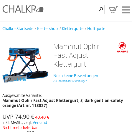
Klettershop
Chalkr - Startseite
Klettershop
Klettergurte
Hüftgurte
Klettermarken
Mammut Ophir
Entdecken
Fast Adjust
Angebote
Klettergurt
Hilfe, Kontakt
Noch keine Bewertungen
Galerie
Zur Echtheit der Bewertungen
Kundenbereich
Ausgewählte Variante:
Wunschzettel
Mammut Ophir Fast Adjust Klettergurt, S, dark gentian-safety
orange (Art.nr. 113027)
UVP 74,90 €
40,40 €
inkl. MwSt., zzgl.
Versand
Nicht mehr lieferbar