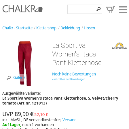
Klettershop
Chalkr - Startseite
Klettershop
Bekleidung
Hosen
Klettermarken
La Sportiva
Entdecken
Women's Itaca
Angebote
Pant Kletterhose
Hilfe, Kontakt
Noch keine Bewertungen
Galerie
Zur Echtheit der Bewertungen
Kundenbereich
Ausgewählte Variante:
Wunschzettel
La Sportiva Women's Itaca Pant Kletterhose, S, velvet/cherry
tomato (Art.nr. 121013)
UVP 89,90 €
52,10 €
inkl. MwSt., DE versandkostenfrei,
Versand
Auf Lager,
noch 1 vorhanden