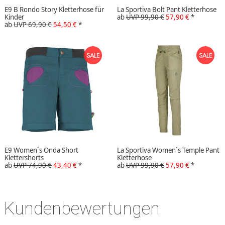
E9 B Rondo Story Kletterhose für
La Sportiva Bolt Pant Kletterhose
Kinder
ab
UVP 99,90 €
57,90 €
*
ab
UVP 69,90 €
54,50 €
*
E9 Women´s Onda Short
La Sportiva Women´s Temple Pant
Klettershorts
Kletterhose
ab
UVP 74,90 €
43,40 €
*
ab
UVP 99,90 €
57,90 €
*
Kundenbewertungen