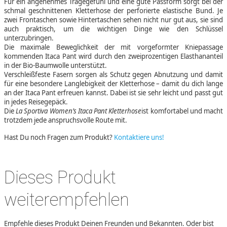
Für ein angenehmes Tragegefühl und eine gute Passform sorgt bei der
schmal geschnittenen Kletterhose der perforierte elastische Bund. Je
zwei Frontaschen sowie Hintertaschen sehen nicht nur gut aus, sie sind
auch praktisch, um die wichtigen Dinge wie den Schlüssel
unterzubringen.
Die maximale Beweglichkeit der mit vorgeformter Kniepassage
kommenden Itaca Pant wird durch den zweiprozentigen Elasthananteil
in der Bio-Baumwolle unterstützt.
Verschleißfeste Fasern sorgen als Schutz gegen Abnutzung und damit
für eine besondere Langlebigkeit der Kletterhose – damit du dich lange
an der Itaca Pant erfreuen kannst. Dabei ist sie sehr leicht und passt gut
in jedes Reisegepäck.
Die
La Sportiva Women’s Itaca Pant Kletterhose
ist komfortabel und macht
trotzdem jede anspruchsvolle Route mit.
Hast Du noch Fragen zum Produkt?
Kontaktiere uns!
Dieses Produkt
weiterempfehlen
Empfehle dieses Produkt Deinen Freunden und Bekannten. Oder bist