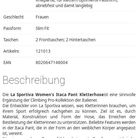
Kniepartie; für Klettern optimierte Passform;
abriebfest und damit langlebig
Geschlecht
Frauen
Passform
Slim Fit
Taschen
2 Fronttaschen; 2 Hintertaschen
Artikelnr.
121013
EAN
8020647148004
Beschreibung
Die
La Sportiva Women’s Itaca Pant Kletterhose
ist eine sinnvolle
Ergänzung der Climbing Pro-Kollektion der Italiener.
Die Entwickler von La Sportiva wissen, was Kletterinnen brauchen, um
ihrem Sport erfolgreich nachgehen zu können. Ziel ist es, durch
Material, Konstruktion und Form der Hose, das Erreichen der
Bestleistung der Kletterinnen zu unterstützen. Beliebte Features werden
in der Itaca Pant, die in der Form an den weiblichen Körper angepasst
ist, vereint.