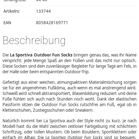
Artikelnr.
133744
EAN
8058428169771
Beschreibung
Die
La Sportiva Outdoor Fun Socks
bringen genau das, was ihr Name
verspricht: jede Menge Spaß an den Füßen und das nicht nur optisch.
Diese Socken sind dein zuverlässiger Begleiter für lange Tage am Fels, in
der Halle oder beim entspannten Outdoor-Trip.
Gefertigt aus einer weichen, atmungsaktiven Materialmischung sorgen
sie für ein angenehmes Fußklima, auch wenn es mal anstrengend wird.
Schweiß wird schnell abtransportiert, Blasenbildung reduziert und deine
Füße fühlen sich auch nach Stunden noch wohl. Dank der elastischen
Passform sitzen die Outdoor Fun Socks rutschfrei am Fuß, egal ob in
Kletterschuhen, Zustiegsschuhen oder Sneakern.
Natürlich kommt bei La Sportiva auch der Style nicht zu kurz. Je nach
Modell hast du die Wahl zwischen zeitloser Farbgebung mit schlichtem
Schriftzug, oder tollen Mustern. Ob beim Bouldern, Sportklettern oder
einfach im Alltag: Die
La Sportiva Outdoor Fun Socks
sind so bequem,