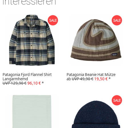
interessieren
Patagonia Fjord Flannel Shirt
Patagonia Beanie Hat Mütze
Langarmhemd
ab
UVP 49,90 €
19,50 €
*
UVP 129,90 €
96,10 €
*