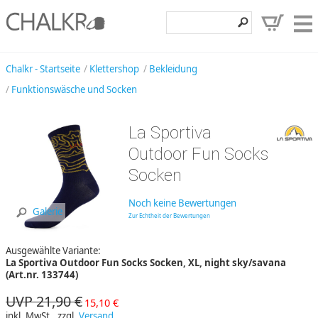
Klettershop
Chalkr - Startseite
Klettershop
Bekleidung
Funktionswäsche und Socken
Klettermarken
Entdecken
La Sportiva
Angebote
Outdoor Fun Socks
Socken
Hilfe, Kontakt
Kundenbereich
Noch keine Bewertungen
Galerie
Zur Echtheit der Bewertungen
Wunschzettel
Ausgewählte Variante:
La Sportiva Outdoor Fun Socks Socken, XL, night sky/savana
(Art.nr. 133744)
UVP 21,90 €
15,10 €
inkl. MwSt., zzgl.
Versand