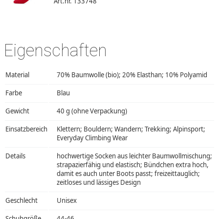
Art.nr. 133748
Eigenschaften
Material
70% Baumwolle (bio); 20% Elasthan; 10% Polyamid
Farbe
Blau
Gewicht
40 g (ohne Verpackung)
Einsatzbereich
Klettern; Bouldern; Wandern; Trekking; Alpinsport;
Everyday Climbing Wear
Details
hochwertige Socken aus leichter Baumwollmischung;
strapazierfähig und elastisch; Bündchen extra hoch,
damit es auch unter Boots passt; freizeittauglich;
zeitloses und lässiges Design
Geschlecht
Unisex
Schuhgröße
44-46