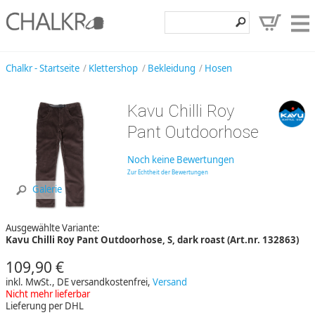
Klettershop
Chalkr - Startseite
Klettershop
Bekleidung
Hosen
Klettermarken
Kavu Chilli Roy
Entdecken
Pant Outdoorhose
Angebote
Noch keine Bewertungen
Hilfe, Kontakt
Zur Echtheit der Bewertungen
Galerie
Kundenbereich
Ausgewählte Variante:
Wunschzettel
Kavu Chilli Roy Pant Outdoorhose, S, dark roast (Art.nr. 132863)
109,90 €
inkl. MwSt., DE versandkostenfrei,
Versand
Nicht mehr lieferbar
Lieferung per DHL