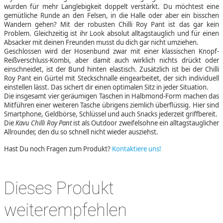
wurden für mehr Langlebigkeit doppelt verstärkt. Du möchtest eine
gemütliche Runde an den Felsen, in die Halle oder aber ein bisschen
Wandern gehen? Mit der robusten Chilli Roy Pant ist das gar kein
Problem. Gleichzeitig ist ihr Look absolut alltagstauglich und für einen
Absacker mit deinen Freunden musst du dich gar nicht umziehen.
Geschlossen wird der Hosenbund zwar mit einer klassischen Knopf-
Reißverschluss-Kombi, aber damit auch wirklich nichts drückt oder
einschneidet, ist der Bund hinten elastisch. Zusätzlich ist bei der Chilli
Roy Pant ein Gürtel mit Steckschnalle eingearbeitet, der sich individuell
einstellen lässt. Das sichert dir einen optimalen Sitz in jeder Situation.
Die insgesamt vier geräumigen Taschen in Halbmond-Form machen das
Mitführen einer weiteren Tasche übrigens ziemlich überflüssig. Hier sind
Smartphone, Geldbörse, Schlüssel und auch Snacks jederzeit griffbereit.
Die
Kavu Chilli Roy Pant
ist als Outdoor zweifelsohne ein alltagstauglicher
Allrounder, den du so schnell nicht wieder ausziehst.
Hast Du noch Fragen zum Produkt?
Kontaktiere uns!
Dieses Produkt
weiterempfehlen