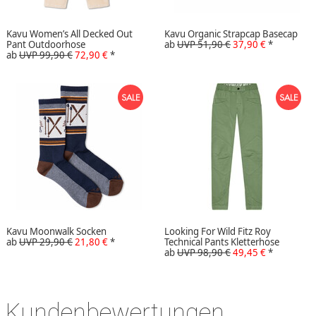
Kavu Women’s All Decked Out
Kavu Organic Strapcap Basecap
Pant Outdoorhose
ab
UVP 51,90 €
37,90 €
*
ab
UVP 99,90 €
72,90 €
*
Kavu Moonwalk Socken
Looking For Wild Fitz Roy
ab
UVP 29,90 €
21,80 €
*
Technical Pants Kletterhose
ab
UVP 98,90 €
49,45 €
*
Kundenbewertungen