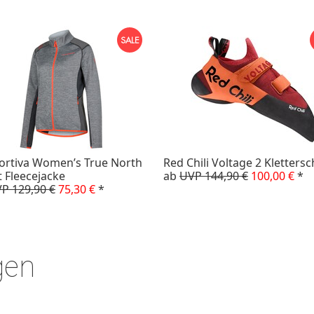
ortiva Women’s True North
Red Chili Voltage 2 Kletters
t Fleecejacke
ab
UVP 144,90 €
100,00 €
*
P 129,90 €
75,30 €
*
gen