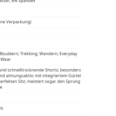
ester; 8% Spandex
hne Verpackung)
; Bouldern; Trekking; Wandern; Everyday
 Wear
und schnelltrocknende Shorts; besonders
und atmungsaktiv; mit integriertem Gürtel
perfekten Sitz; meistert sogar den Sprung
ee
it