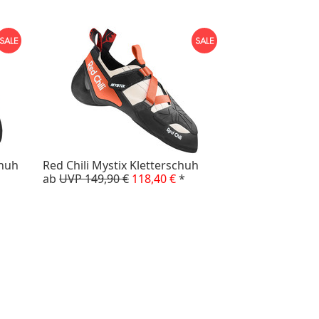
chuh
Red Chili Mystix Kletterschuh
ab
UVP 149,90 €
118,40 €
*