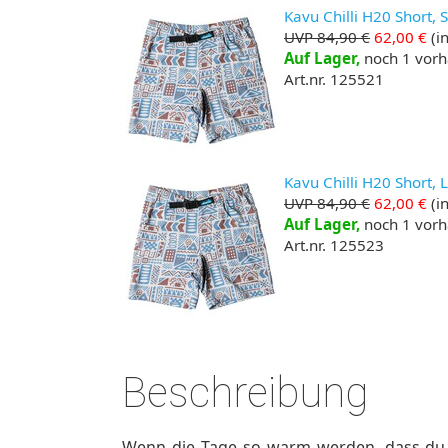
Kavu Chilli H20 Short, 
UVP 84,90 €
62,00 €
(in
Auf Lager,
noch 1 vor
Art.nr. 125521
Kavu Chilli H20 Short, 
UVP 84,90 €
62,00 €
(in
Auf Lager,
noch 1 vor
Art.nr. 125523
Beschreibung
Wenn die Tage so warm werden, dass du 