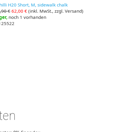
illi H20 Short, M, sidewalk chalk
,90 €
62,00 €
(inkl. MwSt., zzgl. Versand)
ger,
noch 1 vorhanden
 125522
ten