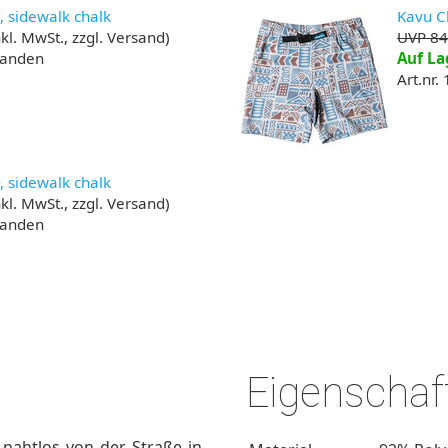
S, sidewalk chalk
Kavu Ch
kl. MwSt., zzgl. Versand)
UVP 84
handen
Auf La
Art.nr.
L, sidewalk chalk
kl. MwSt., zzgl. Versand)
handen
Eigenschaf
nahtlos von der Straße in