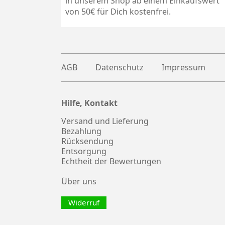
in unserem Shop ab einem Einkaufswert
von 50€ für Dich kostenfrei.
AGB
Datenschutz
Impressum
Hilfe, Kontakt
Plus
witter
Versand und Lieferung
Bezahlung
Rücksendung
Entsorgung
Echtheit der Bewertungen
Über uns
Widerruf