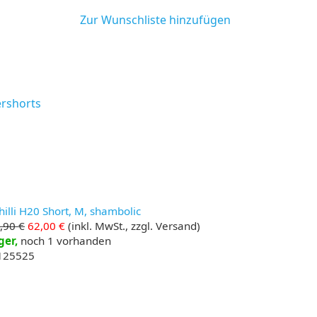
Zur Wunschliste hinzufügen
ershorts
illi H20 Short, M, shambolic
,90 €
62,00 €
(inkl. MwSt., zzgl. Versand)
ger,
noch 1 vorhanden
 125525