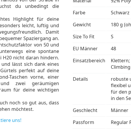
Material
92% Poly
uchst du unbedingt die
Farbe
Schwarz
chtes Highlight für deine
Gewicht
180 g (o
sonders leicht, luftig und
egungsfreundlich. Damit
Size To Fit
S
in bequemer Spaziergang an.
chtschutzfaktor von 50 und
EU Männer
48
 unterwegs eine spontane
li H20 nicht daran hindern.
Einsatzbereich
Klettern
 und lässt sich dank eines
Climbing
n Gürtels perfekt auf deine
nd-Taschen vorne, einer
Details
robuste 
 und zwei geräumigen
flexibel 
raum für deine wichtigen
für den 
in den S
uch noch so gut aus, dass
iehen möchtest.
Geschlecht
Männer
tiere uns!
Passform
Regular F