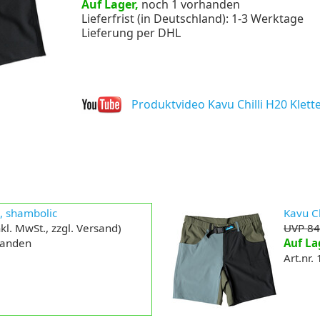
Auf Lager,
noch 1 vorhanden
Lieferfrist (in Deutschland): 1-3 Werktage
Lieferung per DHL
Produktvideo Kavu Chilli H20 Klett
S, shambolic
Kavu Ch
kl. MwSt., zzgl. Versand)
UVP 84
handen
Auf La
Art.nr.