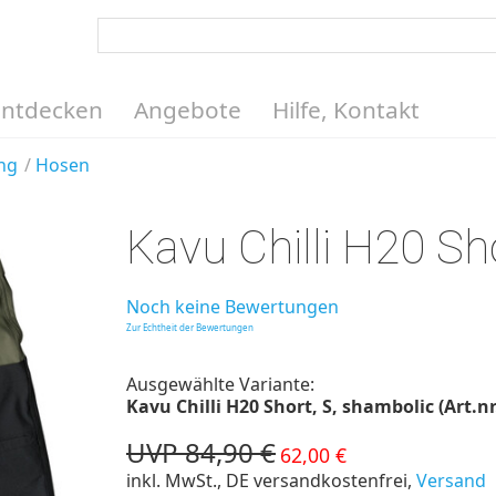
Entdecken
Angebote
Hilfe, Kontakt
ng
Hosen
Kavu Chilli H20 Sh
Noch keine Bewertungen
Zur Echtheit der Bewertungen
Ausgewählte Variante:
Kavu Chilli H20 Short, S, shambolic (Art.nr
UVP 84,90 €
62,00 €
inkl. MwSt., DE versandkostenfrei,
Versand