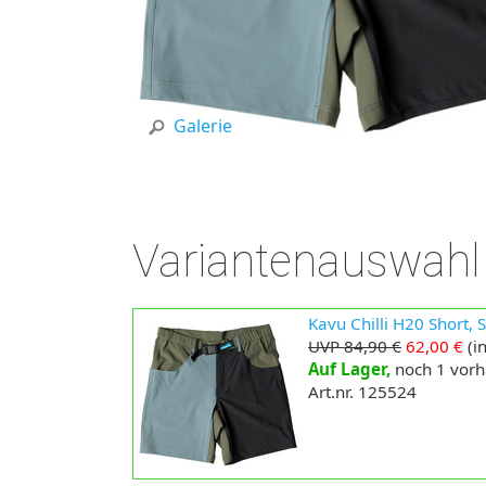
Galerie
Variantenauswahl
Kavu Chilli H20 Short, 
UVP 84,90 €
62,00 €
(in
Auf Lager,
noch 1 vor
Art.nr. 125524