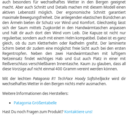
auch besonders für wechselhaftes Wetter in den Bergen geeignet
macht. Aber auch Schnitt und Details machen mit diesem Modell einen
aktiven Lebensstil möglich. Der ergonomische Schnitt garantiert
maximale Bewegungsfreiheit. Die anliegenden elastischen Bündchen an
den Ärmeln bieten dir Schutz vor Wind und Komfort. Gleichzeitig lässt
sich der Saum mittels Zugkordel in den Handwärmtaschen anpassen
und hält dir auch dort den Wind vom Leib. Die Kapuze ist nicht nur
regulierbar, sondern auch mit einem Helm kompatibel. Dabei ist es ganz
gleich, ob du zum Kletterhelm oder Radhelm greifst. Der laminierte
Schirm bietet dir zudem eine möglichst freie Sicht auch bei den ersten
Regentropfen. Neben den zwei Handwärmtaschen mit luftigem
Netzeinsatz findet wichtiges Hab und Gut auch Platz in einer mit
Reißverschluss verschließbaren Innentasche. Kaum zu glauben, dass all
diese Vorzüge auf nicht einmal 400 Gramm vereint werden können.
Mit der leichten
Patagonia R1 TechFace Hoody Softshelljacke
wird dir
wechselhaftes Wetter in den Bergen nichts mehr ausmachen.
Weitere Informationen des Herstellers:
Patagonia Größentabelle
Hast Du noch Fragen zum Produkt?
Kontaktiere uns!