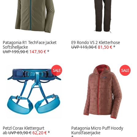
Patagonia R1 TechFace Jacket
E9 Rondo VS 2 Kletterhose
Softshelljacke
UVP 119,90 €
81,50 €
*
UVP 199,90 €
147,90 €
*
Petzl Corax Klettergurt
Patagonia Micro Puff Hoody
ab
UVP 69,90 €
62,20 €
*
Kunstfaserjacke