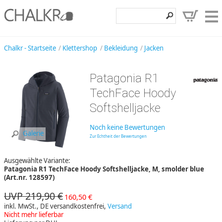
Klettershop
Chalkr - Startseite
Klettershop
Bekleidung
Jacken
Klettermarken
Patagonia R1
Entdecken
TechFace Hoody
Angebote
Softshelljacke
Hilfe, Kontakt
Noch keine Bewertungen
Galerie
Zur Echtheit der Bewertungen
Kundenbereich
Ausgewählte Variante:
Wunschzettel
Patagonia R1 TechFace Hoody Softshelljacke, M, smolder blue
(Art.nr. 128597)
UVP 219,90 €
160,50 €
inkl. MwSt., DE versandkostenfrei,
Versand
Nicht mehr lieferbar