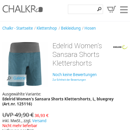
Klettershop
Chalkr - Startseite
Klettershop
Bekleidung
Hosen
Klettermarken
Edelrid Women’s
Entdecken
Sansara Shorts
Angebote
Klettershorts
Hilfe, Kontakt
Noch keine Bewertungen
Galerie
Zur Echtheit der Bewertungen
Kundenbereich
Ausgewählte Variante:
Wunschzettel
Edelrid Women’s Sansara Shorts Klettershorts, L, bluegrey
(Art.nr. 125116)
UVP 49,90 €
36,93 €
inkl. MwSt., zzgl.
Versand
Nicht mehr lieferbar