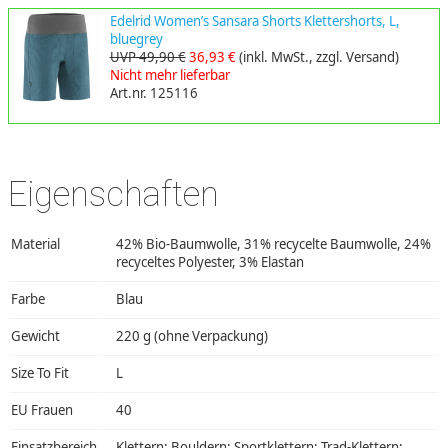
Edelrid Women’s Sansara Shorts Klettershorts, L,
bluegrey
UVP 49,90 €
36,93 €
(inkl. MwSt., zzgl. Versand)
Nicht mehr lieferbar
Art.nr. 125116
Eigenschaften
Material
42% Bio-Baumwolle, 31% recycelte Baumwolle, 24%
recyceltes Polyester, 3% Elastan
Farbe
Blau
Gewicht
220 g (ohne Verpackung)
Size To Fit
L
EU Frauen
40
Einsatzbereich
Klettern; Bouldern; Sportklettern; Trad-Klettern;