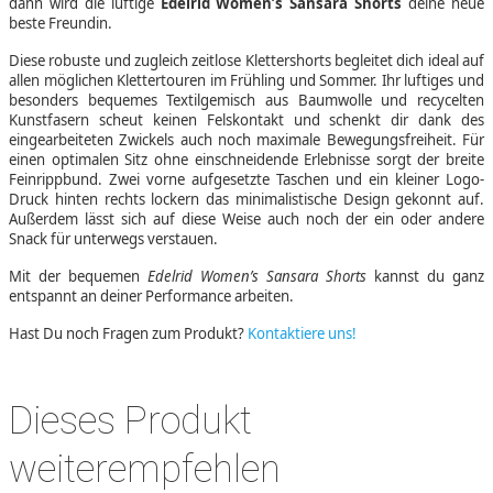
dann wird die luftige
Edelrid Women’s Sansara Shorts
deine neue
beste Freundin.
Diese robuste und zugleich zeitlose Klettershorts begleitet dich ideal auf
allen möglichen Klettertouren im Frühling und Sommer. Ihr luftiges und
besonders bequemes Textilgemisch aus Baumwolle und recycelten
Kunstfasern scheut keinen Felskontakt und schenkt dir dank des
eingearbeiteten Zwickels auch noch maximale Bewegungsfreiheit. Für
einen optimalen Sitz ohne einschneidende Erlebnisse sorgt der breite
Feinrippbund. Zwei vorne aufgesetzte Taschen und ein kleiner Logo-
Druck hinten rechts lockern das minimalistische Design gekonnt auf.
Außerdem lässt sich auf diese Weise auch noch der ein oder andere
Snack für unterwegs verstauen.
Mit der bequemen
Edelrid Women’s Sansara Shorts
kannst du ganz
entspannt an deiner Performance arbeiten.
Hast Du noch Fragen zum Produkt?
Kontaktiere uns!
Dieses Produkt
weiterempfehlen