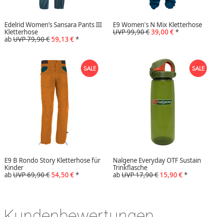
Edelrid Women’s Sansara Pants III
E9 Women's N Mix Kletterhose
Kletterhose
UVP 99,90 €
39,00 €
*
ab
UVP 79,90 €
59,13 €
*
E9 B Rondo Story Kletterhose für
Nalgene Everyday OTF Sustain
Kinder
Trinkflasche
ab
UVP 69,90 €
54,50 €
*
ab
UVP 17,90 €
15,90 €
*
Kundenbewertungen