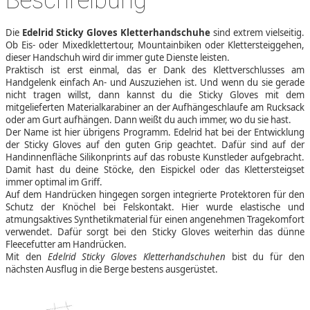
Beschreibung
Die
Edelrid Sticky Gloves Kletterhandschuhe
sind extrem vielseitig.
Ob Eis- oder Mixedklettertour, Mountainbiken oder Klettersteiggehen,
dieser Handschuh wird dir immer gute Dienste leisten.
Praktisch ist erst einmal, das er Dank des Klettverschlusses am
Handgelenk einfach An- und Auszuziehen ist. Und wenn du sie gerade
nicht tragen willst, dann kannst du die Sticky Gloves mit dem
mitgelieferten Materialkarabiner an der Aufhängeschlaufe am Rucksack
oder am Gurt aufhängen. Dann weißt du auch immer, wo du sie hast.
Der Name ist hier übrigens Programm. Edelrid hat bei der Entwicklung
der Sticky Gloves auf den guten Grip geachtet. Dafür sind auf der
Handinnenfläche Silikonprints auf das robuste Kunstleder aufgebracht.
Damit hast du deine Stöcke, den Eispickel oder das Klettersteigset
immer optimal im Griff.
Auf dem Handrücken hingegen sorgen integrierte Protektoren für den
Schutz der Knöchel bei Felskontakt. Hier wurde elastische und
atmungsaktives Synthetikmaterial für einen angenehmen Tragekomfort
verwendet. Dafür sorgt bei den Sticky Gloves weiterhin das dünne
Fleecefutter am Handrücken.
Mit den
Edelrid Sticky Gloves Kletterhandschuhen
bist du für den
nächsten Ausflug in die Berge bestens ausgerüstet.