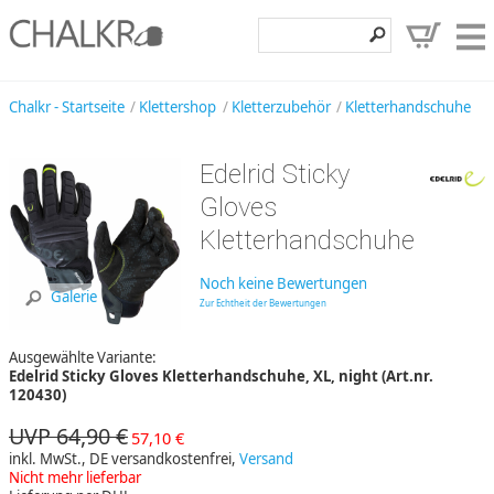
Klettershop
Chalkr - Startseite
Klettershop
Kletterzubehör
Kletterhandschuhe
Klettermarken
Edelrid Sticky
Entdecken
Gloves
Angebote
Kletterhandschuhe
Hilfe, Kontakt
Noch keine Bewertungen
Galerie
Zur Echtheit der Bewertungen
Kundenbereich
Ausgewählte Variante:
Wunschzettel
Edelrid Sticky Gloves Kletterhandschuhe, XL, night (Art.nr.
120430)
UVP 64,90 €
57,10 €
inkl. MwSt., DE versandkostenfrei,
Versand
Nicht mehr lieferbar