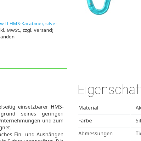
w II HMS-Karabiner, silver
kl. MwSt., zzgl. Versand)
rhanden
Eigenschaf
elseitig einsetzbarer HMS-
Material
A
fgrund seines geringen
ne Unternehmungen und zum
Farbe
Si
gnet.
Abmessungen
Ti
faches Ein- und Aushängen