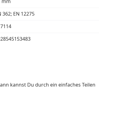
3 mm
 362; EN 12275
17114
028545153483
ann kannst Du durch ein einfaches Teilen