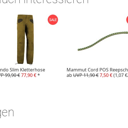
ndo Slim Kletterhose
Mammut Cord POS Reepsch
P 99,90 €
77,90 €
*
ab
UVP 11,90 €
7,50 €
(1,07 
gen