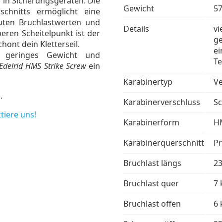
 in Sicherungsgeräten. Die
Gewicht
57
schnitts ermöglicht eine
uten Bruchlastwerten und
Details
vi
eren Scheitelpunkt ist der
ge
ont dein Kletterseil.
ei
n geringes Gewicht und
Te
Edelrid HMS Strike Screw
ein
Karabinertyp
Ve
e
.
Karabinerverschluss
Sc
tiere uns!
Karabinerform
H
Karabinerquerschnitt
Pr
Bruchlast längs
2
Bruchlast quer
7 
Bruchlast offen
6 