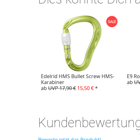
Edelrid HMS Bullet Screw HMS-
E9 Ro
Karabiner
ab
UV
ab
UVP 17,90 €
15,50 €
*
Kundenbewertun
Bewerte jetzt das Produkt!