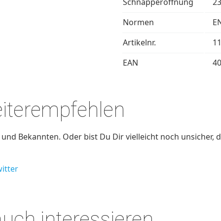
Schnapperöffnung
2
Normen
EN
Artikelnr.
1
EAN
4
eiterempfehlen
nd Bekannten. Oder bist Du Dir vielleicht noch unsicher, d
itter
auch interessieren