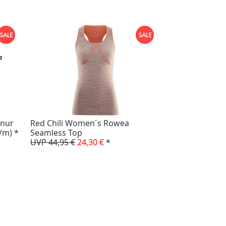
nur
Red Chili Women´s Rowea
€/m)
*
Seamless Top
UVP 44,95 €
24,30 €
*