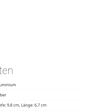
ten
luminium
lber
efe: 9,8 cm, Länge: 6,7 cm