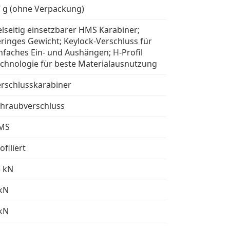
 g (ohne Verpackung)
elseitig einsetzbarer HMS Karabiner;
ringes Gewicht; Keylock-Verschluss für
nfaches Ein- und Aushängen; H-Profil
chnologie für beste Materialausnutzung
rschlusskarabiner
hraubverschluss
MS
ofiliert
3 kN
kN
kN