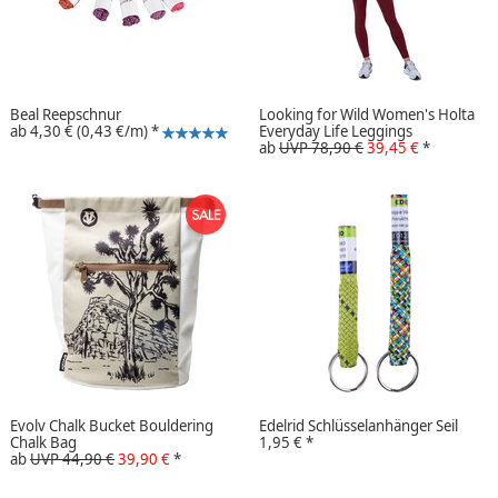
Beal Reepschnur
Looking for Wild Women's Holta
ab
4,30 €
(0,43 €/m)
*
Everyday Life Leggings
ab
UVP 78,90 €
39,45 €
*
Evolv Chalk Bucket Bouldering
Edelrid Schlüsselanhänger Seil
Chalk Bag
1,95 €
*
ab
UVP 44,90 €
39,90 €
*