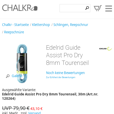
Klettershop
Chalkr - Startseite
Klettershop
Schlingen, Reepschnur
Reepschnüre
Klettermarken
Entdecken
Edelrid Guide
Angebote
Assist Pro Dry
8mm Tourenseil
Hilfe, Kontakt
Kundenbereich
Noch keine Bewertungen
Galerie
Zur Echtheit der Bewertungen
Wunschzettel
Ausgewählte Variante:
Edelrid Guide Assist Pro Dry 8mm Tourenseil, 30m (Art.nr.
120264)
UVP 79,90 €
43,10 €
inkl. MwSt., zzgl.
Versand