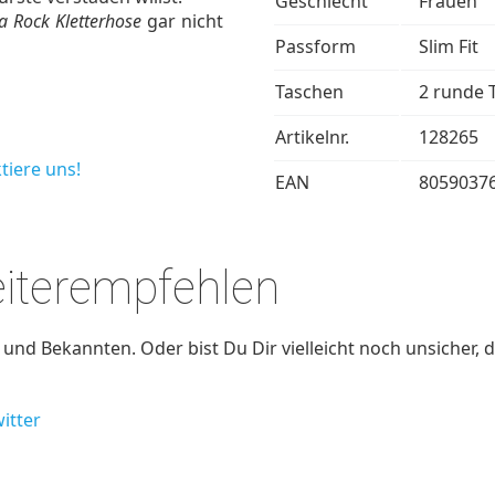
Geschlecht
Frauen
 Rock Kletterhose
gar nicht
Passform
Slim Fit
Taschen
2 runde 
Artikelnr.
128265
tiere uns!
EAN
8059037
eiterempfehlen
nd Bekannten. Oder bist Du Dir vielleicht noch unsicher, d
itter