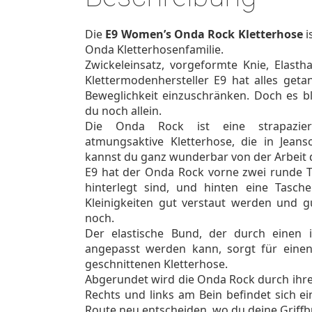
Die
E9 Women’s Onda Rock Kletterhose
i
Onda Kletterhosenfamilie.
Zwickeleinsatz, vorgeformte Knie, Elastha
Klettermodenhersteller E9 hat alles geta
Beweglichkeit einzuschränken. Doch es bl
du noch allein.
Die Onda Rock ist eine strapazierf
atmungsaktive Kletterhose, die in Jean
kannst du ganz wunderbar von der Arbeit d
E9 hat der Onda Rock vorne zwei runde T
hinterlegt sind, und hinten eine Tasc
Kleinigkeiten gut verstaut werden und 
noch.
Der elastische Bund, der durch einen 
angepasst werden kann, sorgt für einen
geschnittenen Kletterhose.
Abgerundet wird die Onda Rock durch ihre
Rechts und links am Bein befindet sich ei
Route neu entscheiden, wo du deine Griffbü