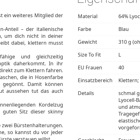
st ein weiteres Mitglied der
Material
64% Lyoc
n-Anteil – der italienische
Farbe
Blau
n, um dich nicht in deiner
Gewicht
310 g (o
eibt dabei, klettern musst
Size To Fit
L
ähige und gleichzeitig
soptik daherkommt. In ihr
EU Frauen
40
irekt zum Klettern fahren.
aschen, die in Hosenfarbe
Einsatzbereich
Klettern
he gegönnt. Damit können
gut aussehen tut das auch
Details
schmal g
Lyocell-
innenliegenden Kordelzug
und atmu
 guten Sitz dieser skinny
Tragegef
elastisch
 zwei Bürstenhalterungen.
vorgefor
ne, so kannst du vor jeder
rste verstauen willst.