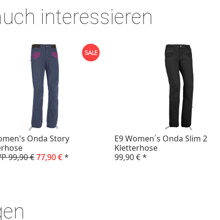
auch interessieren
omen's Onda Story
E9 Women´s Onda Slim 2
erhose
Kletterhose
P 99,90 €
77,90 €
*
99,90 €
*
gen