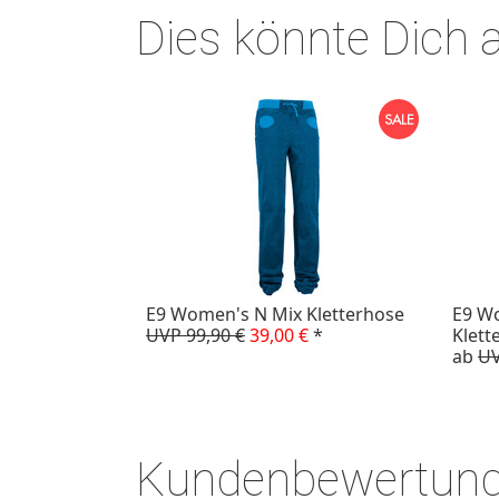
Dies könnte Dich 
E9 Women's N Mix Kletterhose
E9 W
UVP 99,90 €
39,00 €
*
Klett
ab
UV
Kundenbewertun