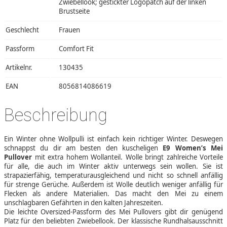
Zwiebellook; gestickter Logopatch auf der linken
Brustseite
Geschlecht
Frauen
Passform
Comfort Fit
Artikelnr.
130435
EAN
8056814086619
Beschreibung
Ein Winter ohne Wollpulli ist einfach kein richtiger Winter. Deswegen
schnappst du dir am besten den kuscheligen
E9 Women’s Mei
Pullover
mit extra hohem Wollanteil. Wolle bringt zahlreiche Vorteile
für alle, die auch im Winter aktiv unterwegs sein wollen. Sie ist
strapazierfähig, temperaturausgleichend und nicht so schnell anfällig
für strenge Gerüche. Außerdem ist Wolle deutlich weniger anfällig für
Flecken als andere Materialien. Das macht den Mei zu einem
unschlagbaren Gefährten in den kalten Jahreszeiten.
Die leichte Oversized-Passform des Mei Pullovers gibt dir genügend
Platz für den beliebten Zwiebellook. Der klassische Rundhalsausschnitt