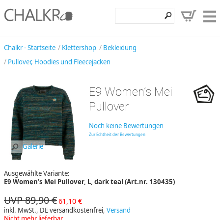
Klettershop
Chalkr - Startseite
Klettershop
Bekleidung
Pullover, Hoodies und Fleecejacken
Klettermarken
Entdecken
E9 Women’s Mei
Angebote
Pullover
Hilfe, Kontakt
Noch keine Bewertungen
Zur Echtheit der Bewertungen
Kundenbereich
Galerie
Wunschzettel
Ausgewählte Variante:
E9 Women’s Mei Pullover, L, dark teal (Art.nr. 130435)
UVP 89,90 €
61,10 €
inkl. MwSt., DE versandkostenfrei,
Versand
Nicht mehr lieferbar