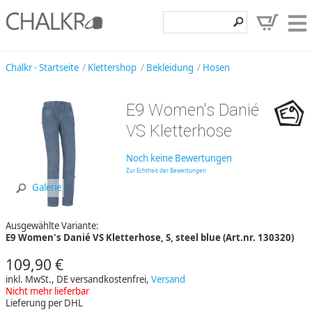
Klettershop
Chalkr - Startseite
Klettershop
Bekleidung
Hosen
Klettermarken
E9 Women's Danié
Entdecken
VS Kletterhose
Angebote
Noch keine Bewertungen
Hilfe, Kontakt
Zur Echtheit der Bewertungen
Galerie
Kundenbereich
Ausgewählte Variante:
Wunschzettel
E9 Women's Danié VS Kletterhose, S, steel blue (Art.nr. 130320)
109,90 €
inkl. MwSt., DE versandkostenfrei,
Versand
Nicht mehr lieferbar
Lieferung per DHL