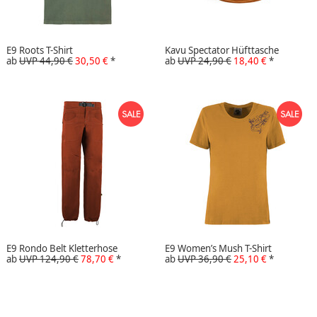
E9 Roots T-Shirt
Kavu Spectator Hüfttasche
ab
UVP 44,90 €
30,50 €
*
ab
UVP 24,90 €
18,40 €
*
E9 Rondo Belt Kletterhose
E9 Women’s Mush T-Shirt
ab
UVP 124,90 €
78,70 €
*
ab
UVP 36,90 €
25,10 €
*