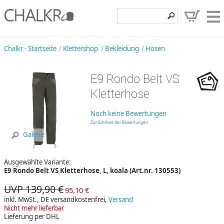
Klettershop
Chalkr - Startseite
Klettershop
Bekleidung
Hosen
Klettermarken
E9 Rondo Belt VS
Entdecken
Kletterhose
Angebote
Noch keine Bewertungen
Hilfe, Kontakt
Zur Echtheit der Bewertungen
Galerie
Kundenbereich
Ausgewählte Variante:
Wunschzettel
E9 Rondo Belt VS Kletterhose, L, koala (Art.nr. 130553)
UVP 139,90 €
95,10 €
inkl. MwSt., DE versandkostenfrei,
Versand
Nicht mehr lieferbar
Lieferung per DHL