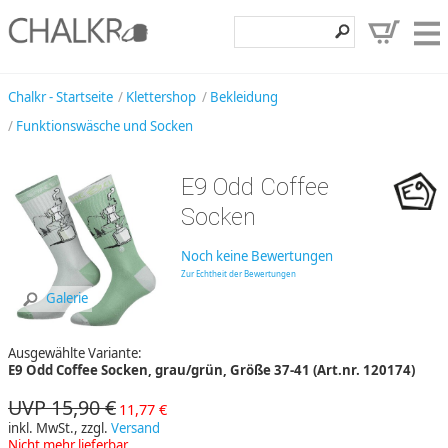
Klettershop
Chalkr - Startseite
Klettershop
Bekleidung
Funktionswäsche und Socken
Klettermarken
Entdecken
E9 Odd Coffee
Angebote
Socken
Hilfe, Kontakt
Noch keine Bewertungen
Zur Echtheit der Bewertungen
Kundenbereich
Galerie
Wunschzettel
Ausgewählte Variante:
E9 Odd Coffee Socken, grau/grün, Größe 37-41 (Art.nr. 120174)
UVP 15,90 €
11,77 €
inkl. MwSt., zzgl.
Versand
Nicht mehr lieferbar