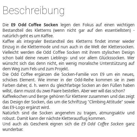
Beschreibung
Die
E9 Odd Coffee Socken
legen den Fokus auf einen wichtigen
Bestandteil des Kletterns (wenn nicht gar auf den essentiellsten) -
natürlich geht es um Kaffee.
Kaffee als integraler Bestandteil des Kletterns findet immer wieder
Einzug in die Klettermode und nun auch in die Welt der Klettersocken.
Vielleicht werden die Odd Coffee Socken mit ihrem stylischen Design
schon bald deine neuen Lieblings- und vor allem Glückssocken. Wer
wünscht sich das denn nicht, ein wenig moralische Unterstützung auf
dem Weg zum Fels und zum Projekt.
Die Odd Coffee ergänzen die Socken-Familie von E9 um ein neues,
schickes Element. Wie immer in der Odd-Reihe kommen sie in zwei
Farben daher, d. h. wenn du gleichfarbige Socken an den Füßen haben
willst, dann musst du zwei Paare bestellen. Aber wer will das schon?
Kaffeekochen und Berge gehören für Kletterer zusammen und das zeigt
das Design der Socken, das um die Schriftzug "Climbing Attitude" sowie
das E9-Logo ergänzt wird.
Natürlich sind die Socken angenehm zu tragen, atmungsaktiv und
robust. Damit kann der nächste Kletterausflug kommen.
Und auch als Geschenk eignen sich die
E9 Odd Coffee Socken
ganz
wunderbar.