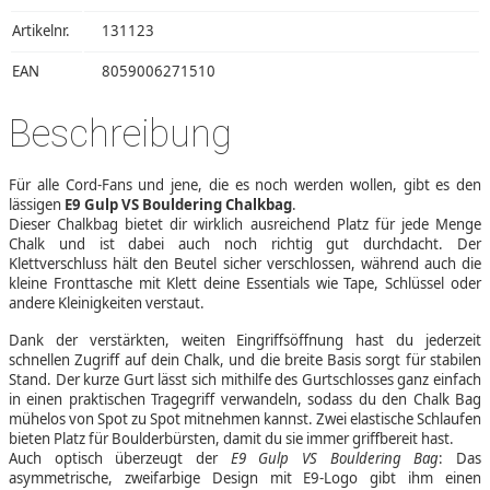
Artikelnr.
131123
EAN
8059006271510
Beschreibung
Für alle Cord-Fans und jene, die es noch werden wollen, gibt es den
lässigen
E9 Gulp VS Bouldering Chalkbag
.
Dieser Chalkbag bietet dir wirklich ausreichend Platz für jede Menge
Chalk und ist dabei auch noch richtig gut durchdacht. Der
Klettverschluss hält den Beutel sicher verschlossen, während auch die
kleine Fronttasche mit Klett deine Essentials wie Tape, Schlüssel oder
andere Kleinigkeiten verstaut.
Dank der verstärkten, weiten Eingriffsöffnung hast du jederzeit
schnellen Zugriff auf dein Chalk, und die breite Basis sorgt für stabilen
Stand. Der kurze Gurt lässt sich mithilfe des Gurtschlosses ganz einfach
in einen praktischen Tragegriff verwandeln, sodass du den Chalk Bag
mühelos von Spot zu Spot mitnehmen kannst. Zwei elastische Schlaufen
bieten Platz für Boulderbürsten, damit du sie immer griffbereit hast.
Auch optisch überzeugt der
E9 Gulp VS Bouldering Bag
: Das
asymmetrische, zweifarbige Design mit E9-Logo gibt ihm einen