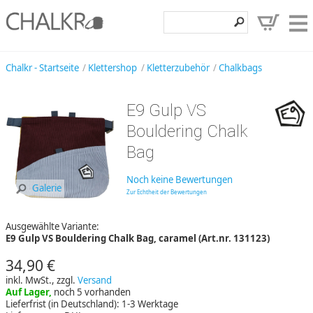
Klettershop
Chalkr - Startseite
Klettershop
Kletterzubehör
Chalkbags
Klettermarken
E9 Gulp VS
Entdecken
Bouldering Chalk
Angebote
Bag
Hilfe, Kontakt
Noch keine Bewertungen
Galerie
Zur Echtheit der Bewertungen
Kundenbereich
Ausgewählte Variante:
Wunschzettel
E9 Gulp VS Bouldering Chalk Bag, caramel (Art.nr. 131123)
34,90 €
inkl. MwSt., zzgl.
Versand
Auf Lager,
noch 5 vorhanden
Lieferfrist (in Deutschland): 1-3 Werktage