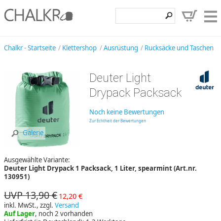
Klettershop
Chalkr - Startseite
Klettershop
Ausrüstung
Rucksäcke und Taschen
Klettermarken
Deuter Light
Entdecken
Drypack Packsack
Angebote
Noch keine Bewertungen
Hilfe, Kontakt
Zur Echtheit der Bewertungen
Galerie
Kundenbereich
Ausgewählte Variante:
Wunschzettel
Deuter Light Drypack 1 Packsack, 1 Liter, spearmint (Art.nr.
130951)
UVP 13,90 €
12,20 €
inkl. MwSt., zzgl.
Versand
Auf Lager
, noch 2 vorhanden