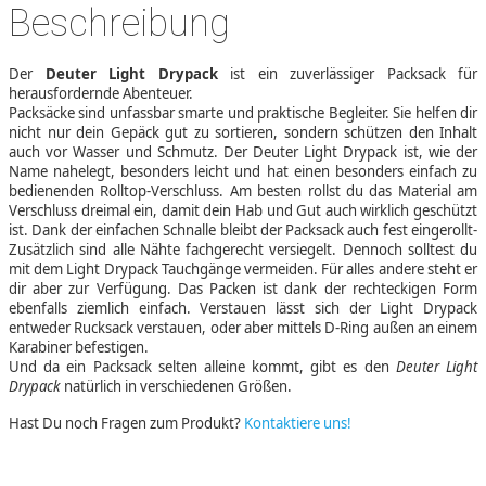
Beschreibung
Der
Deuter Light Drypack
ist ein zuverlässiger Packsack für
herausfordernde Abenteuer.
Packsäcke sind unfassbar smarte und praktische Begleiter. Sie helfen dir
nicht nur dein Gepäck gut zu sortieren, sondern schützen den Inhalt
auch vor Wasser und Schmutz. Der Deuter Light Drypack ist, wie der
Name nahelegt, besonders leicht und hat einen besonders einfach zu
bedienenden Rolltop-Verschluss. Am besten rollst du das Material am
Verschluss dreimal ein, damit dein Hab und Gut auch wirklich geschützt
ist. Dank der einfachen Schnalle bleibt der Packsack auch fest eingerollt-
Zusätzlich sind alle Nähte fachgerecht versiegelt. Dennoch solltest du
mit dem Light Drypack Tauchgänge vermeiden. Für alles andere steht er
dir aber zur Verfügung. Das Packen ist dank der rechteckigen Form
ebenfalls ziemlich einfach. Verstauen lässt sich der Light Drypack
entweder Rucksack verstauen, oder aber mittels D-Ring außen an einem
Karabiner befestigen.
Und da ein Packsack selten alleine kommt, gibt es den
Deuter Light
Drypack
natürlich in verschiedenen Größen.
Hast Du noch Fragen zum Produkt?
Kontaktiere uns!