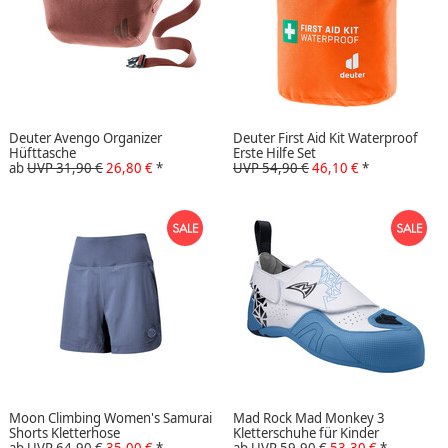
Deuter Avengo Organizer
Deuter First Aid Kit Waterproof
Hüfttasche
Erste Hilfe Set
ab
UVP 31,90 €
26,80 €
*
UVP 54,90 €
46,10 €
*
Moon Climbing Women's Samurai
Mad Rock Mad Monkey 3
Shorts Kletterhose
Kletterschuhe für Kinder
ab
UVP 64,90 €
35,00 €
*
ab
UVP 59,90 €
53,30 €
*