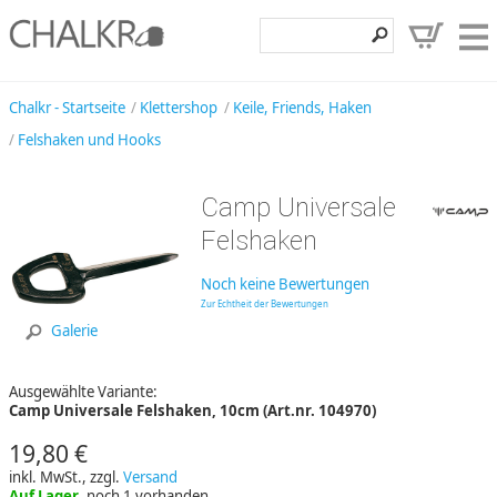
Klettershop
Chalkr - Startseite
Klettershop
Keile, Friends, Haken
Felshaken und Hooks
Klettermarken
Entdecken
Camp Universale
Angebote
Felshaken
Hilfe, Kontakt
Noch keine Bewertungen
Zur Echtheit der Bewertungen
Kundenbereich
Galerie
Wunschzettel
Ausgewählte Variante:
Camp Universale Felshaken, 10cm (Art.nr. 104970)
19,80 €
inkl. MwSt., zzgl.
Versand
Auf Lager
, noch 1 vorhanden