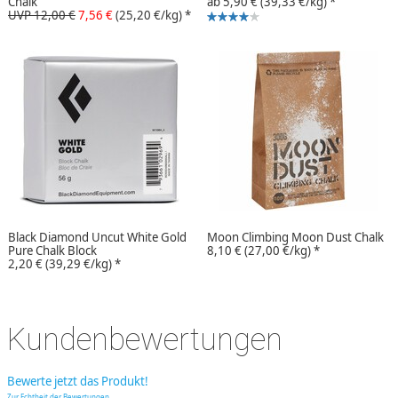
Chalk
ab
5,90 €
(39,33 €/kg)
*
UVP 12,00 €
7,56 €
(25,20 €/kg)
*
Black Diamond Uncut White Gold
Moon Climbing Moon Dust Chalk
Pure Chalk Block
8,10 €
(27,00 €/kg)
*
2,20 €
(39,29 €/kg)
*
Kundenbewertungen
Bewerte jetzt das Produkt!
Zur Echtheit der Bewertungen