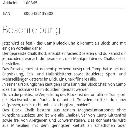
Artikelnr.
100865
EAN
8005436139302
Beschreibung
Jetzt wird es fest - das
Camp Block Chalk
kommt als Block und mit
einigen Vorteilen daher.
Der gepresste Chalk Block erlaubt einfaches Dosieren und du kannst dir
je nachdem, wonach dir gerade ist, den Mahlgrad deines Chalks selbst
herstellen.
Das Einsatzgebiet ist dementsprechend riesig und Camp hatte bei der
Entwicklung, Fels- und Hallenkletterer sowie Boulderer, Sport- und
Mehrseillängenkletterer im Blick. Ein Chalk für alle Fälle.
In seiner ursprünglichen kantigen Form kann das Block Chalk von Camp
ideal für Tickmarks beim Bouldern genutzt werden.
Durch die praktische Verpackung des Blocks ist der unfallfreie Transport
des Nachschubs im Rucksack garantiert. Trotzdem solltest du dabei
aufpassen, um es nicht unbeabsichtigt zu „mahlen“.
Das Block Chalk besteht aus reinem Magnesiumcarbonat ohne
künstliche Zusätze und ist wie alle Chalk-Pulver von Camp Glutenfrei
sowie frei von Allergenen und Schwermetallen. Das Rohmaterial wird
aus Mineralien mit dem geringsten Gehalt an schädlichen oder