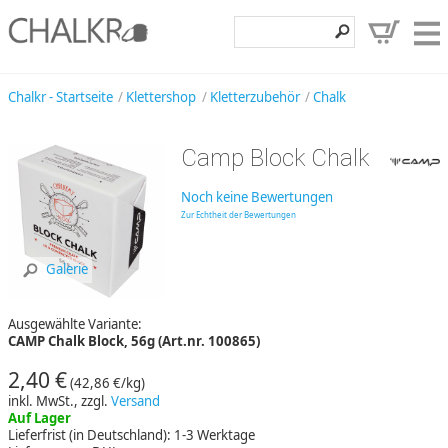
Klettershop
Chalkr - Startseite
Klettershop
Kletterzubehör
Chalk
Klettermarken
Camp Block Chalk
Entdecken
Noch keine Bewertungen
Angebote
Zur Echtheit der Bewertungen
Hilfe, Kontakt
Galerie
Kundenbereich
Ausgewählte Variante:
Wunschzettel
CAMP Chalk Block, 56g (Art.nr. 100865)
2,40 €
(42,86 €/kg)
inkl. MwSt., zzgl.
Versand
Auf Lager
Lieferfrist (in Deutschland): 1-3 Werktage