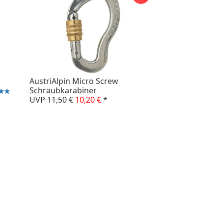
AustriAlpin Micro Screw
Schraubkarabiner
UVP 11,50 €
10,20 €
*