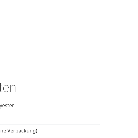
ten
yester
hne Verpackung)