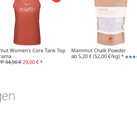
ut Women’s Core Tank Top
Mammut Chalk Powder
rama
ab
5,20 €
(52,00 €/kg)
*
P 34,90 €
29,00 €
*
gen