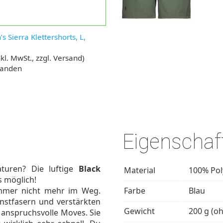
Sierra Klettershorts, L,
kl. MwSt., zzgl. Versand)
handen
Eigenschaf
turen? Die luftige
Black
Material
100% Pol
 möglich!
Sommer nicht mehr im Weg.
Farbe
Blau
unstfasern und verstärkten
Gewicht
200 g (o
 anspruchsvolle Moves. Sie