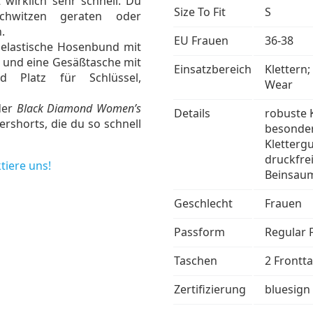
wirklich sehr schnell. Du
Size To Fit
S
Schwitzen geraten oder
.
EU Frauen
36-38
e elastische Hosenbund mit
n und eine Gesäßtasche mit
Einsatzbereich
Klettern;
nd Platz für Schlüssel,
Wear
der
Black Diamond Women’s
Details
robuste K
tershorts, die du so schnell
besonders
Klettergu
druckfre
tiere uns!
Beinsau
Geschlecht
Frauen
Passform
Regular F
Taschen
2 Frontt
Zertifizierung
bluesign