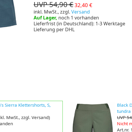
UVP 54,90 €
32,40 €
inkl. MwSt., zzgl.
Versand
Auf Lager,
noch 1 vorhanden
Lieferfrist (in Deutschland): 1-3 Werktage
Lieferung per DHL
Sierra Klettershorts, S,
Black 
tundra
kl. MwSt., zzgl. Versand)
UVP 54
handen
Nicht m
Art.nr.