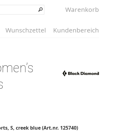
Warenkorb
Wunschzettel
Kundenbereich
omen’s
s
s, S, creek blue (Art.nr. 125740)