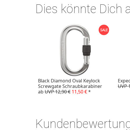
Dies könnte Dich 
Black Diamond Oval Keylock
Exped
Screwgate Schraubkarabiner
UVP 1
ab
UVP 12,90 €
11,50 €
*
Kundenbewertun