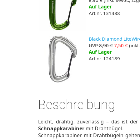
8,90 €
(inkl. MwSt., zzg
Auf Lager
Art.nr. 131388
Black Diamond LiteWir
UVP 8,90 €
7,50 €
(inkl
Auf Lager
Art.nr. 124189
Beschreibung
Leicht, drahtig, zuverlässig – das ist de
Schnappkarabiner
mit Drahtbügel.
Schnappkarabiner mit Drahtbügeln gelten 