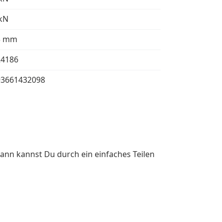
kN
3 mm
24186
93661432098
ann kannst Du durch ein einfaches Teilen