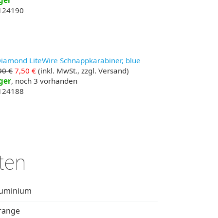
ger
 124190
Diamond LiteWire Schnappkarabiner, blue
90 €
7,50 €
(inkl. MwSt., zzgl. Versand)
ger
, noch 3 vorhanden
 124188
ten
luminium
range