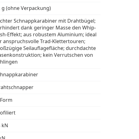
 g (ohne Verpackung)
ichter Schnappkarabiner mit Drahtbügel;
rhindert dank geringer Masse den Whip-
sh-Effekt; aus robustem Aluminium; ideal
r anspruchsvolle Trad-Klettertouren;
oßzügige Seilauflagefläche; durchdachte
senkonstruktion; kein Verrutschen von
hlingen
chnappkarabiner
rahtschnapper
-Form
ofiliert
4 kN
kN