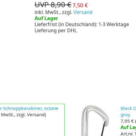
UVP 8,90 €
7,50 €
inkl. MwSt., zzgl.
Versand
Auf Lager
Lieferfrist (in Deutschland): 1-3 Werktage
Lieferung per DHL
e Schnappkarabiner, octane
Black 
. MwSt., zzgl. Versand)
gray
7,95 €
(
Auf La
Art.nr.