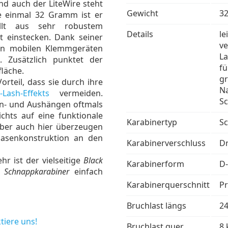
nd auch der LiteWire steht
Gewicht
32
de einmal 32 Gramm ist er
tellt aus sehr robustem
Details
le
t einstecken. Dank seiner
ve
von mobilen Klemmgeräten
La
. Zusätzlich punktet der
fü
fläche.
gr
teil, dass sie durch ihre
Na
-Lash-Effekts
vermeiden.
Sc
Ein- und Aushängen oftmals
chts auf eine funktionale
Karabinertyp
S
aber auch hier überzeugen
asenkonstruktion an den
Karabinerverschluss
D
hr ist der vielseitige
Black
Karabinerform
D
 Schnappkarabiner
einfach
Karabinerquerschnitt
Pr
Bruchlast längs
2
tiere uns!
Bruchlast quer
8 