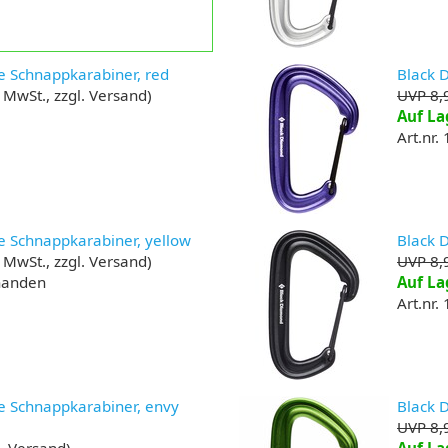
e Schnappkarabiner, red
Black 
. MwSt., zzgl. Versand)
UVP 8,
Auf La
Art.nr.
e Schnappkarabiner, yellow
Black 
. MwSt., zzgl. Versand)
UVP 8,
rhanden
Auf La
Art.nr.
e Schnappkarabiner, envy
Black 
UVP 8,