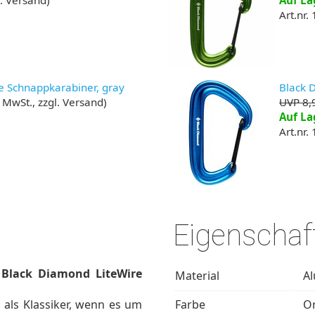
l. Versand)
Auf La
Art.nr.
e Schnappkarabiner, gray
Black 
. MwSt., zzgl. Versand)
UVP 8,
Auf La
Art.nr.
Eigenschaf
r
Black Diamond LiteWire
Material
A
als Klassiker, wenn es um
Farbe
O