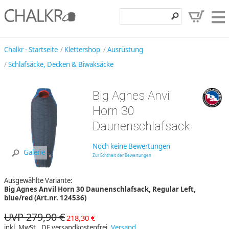
Klettershop
Chalkr - Startseite
Klettershop
Ausrüstung
Schlafsäcke, Decken & Biwaksäcke
Klettermarken
Entdecken
Big Agnes Anvil
Angebote
Horn 30
Daunenschlafsack
Hilfe, Kontakt
Kundenbereich
Noch keine Bewertungen
Galerie
Zur Echtheit der Bewertungen
Wunschzettel
Ausgewählte Variante:
Big Agnes Anvil Horn 30 Daunenschlafsack, Regular Left,
blue/red (Art.nr. 124536)
UVP 279,90 €
218,30 €
inkl. MwSt., DE versandkostenfrei,
Versand