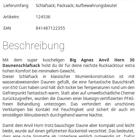
Lieferumfang
Schlafsack; Packsack; Aufbewahrungsbeutel
Artikelnr.
124536
EAN
841487122355
Beschreibung
Mit dem super kuscheligen
Big Agnes Anvil Horn 30
Daunenschlafsack
holst du dir für deine nächste Rucksacktour extra
hohen Komfort bei minimalem Gewicht.
Dieser Schlafsack in klassischer Mumienkonstruktion ist mit
wasserabweisenden Daunen gefüllt, die eine fantastische Bauschkraft
von 650 Cuin haben und hält dich locker bei Temperaturen rund um den
Gefrierpunkt fantastisch warm. Statt aber auf umweltschädliche Chemie
zurückzugreifen, wurden die Daunen einer bluesign-zertifizierten PFAS-
freien Behandlung unterzogen. Das verhindert ein unschönes
Verklumpen bei Kontakt mit Feuchtigkeit und sichert dir auch im
einstelligen Minusbereich durchgehend warme Nächte.
Damit dein Anvil Horn trotz bauschiger Daune aber kompakt und leicht
bleibt, wurde auf einen gefütterten Rückenteil verzichtet. Das bedeutet,
dass eine gute Isomatte als Unterlage wirklich notwendig ist. Dafür