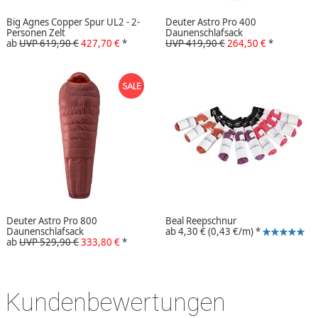
Big Agnes Copper Spur UL2 - 2-
Deuter Astro Pro 400
Personen Zelt
Daunenschlafsack
ab
UVP 619,90 €
427,70 €
*
UVP 419,90 €
264,50 €
*
Deuter Astro Pro 800
Beal Reepschnur
Daunenschlafsack
ab
4,30 €
(0,43 €/m)
*
ab
UVP 529,90 €
333,80 €
*
Kundenbewertungen