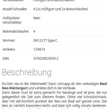
Verstellbarkeit
Hüftgurt und Beinschlaufen
Anzahl Schnallen
4 (2x Hüftgurt und 2x Beinschlaufen)
Hüftpolster
Nein
verschiebbar
Materialschlaufen
4
Normen
EN12277 type C
Artikelnr.
129874
EAN
3700288285812
Beschreibung
Du bist neu in der Kletterwelt? Dann schnapp dir den vielseitigen
Beal
Neo Klettergurt
und verliebe dich in die Vertikale.
Denn dieser Gurt ist extra gemacht für Neulinge und all jene, die nur
gelegentlich die Zeit zum Klettern finden. Ohne viel Schnickschnack,
aber mit viel Komfort punktet der Neo von Beal auf ganzer Linie. Der
Neo ist nämlich besonders leicht und lässt sich völlig intuitiv bedienen.