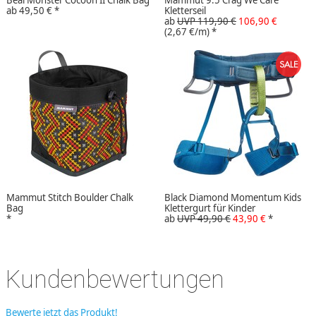
Beal Monster Cocoon II Chalk Bag
Mammut 9.5 Crag We Care
ab
49,50 €
*
Kletterseil
ab
UVP 119,90 €
106,90 €
(2,67 €/m)
*
Mammut Stitch Boulder Chalk
Black Diamond Momentum Kids
Bag
Klettergurt für Kinder
*
ab
UVP 49,90 €
43,90 €
*
Kundenbewertungen
Bewerte jetzt das Produkt!