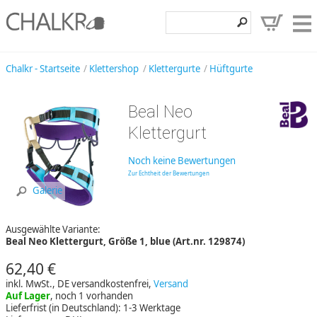
Klettershop
Chalkr - Startseite
Klettershop
Klettergurte
Hüftgurte
Klettermarken
Beal Neo
Entdecken
Klettergurt
Angebote
Noch keine Bewertungen
Hilfe, Kontakt
Zur Echtheit der Bewertungen
Galerie
Kundenbereich
Ausgewählte Variante:
Wunschzettel
Beal Neo Klettergurt, Größe 1, blue (Art.nr. 129874)
62,40 €
inkl. MwSt., DE versandkostenfrei,
Versand
Auf Lager
, noch 1 vorhanden
Lieferfrist (in Deutschland): 1-3 Werktage