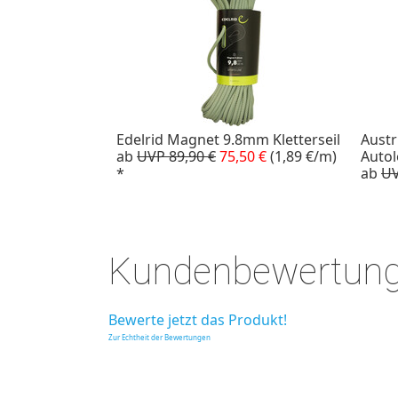
Edelrid Magnet 9.8mm Kletterseil
Austr
ab
UVP 89,90 €
75,50 €
(1,89 €/m)
Autol
*
ab
UV
4.5 von 5 Sternen
Kundenbewertun
Bewerte jetzt das Produkt!
Zur Echtheit der Bewertungen