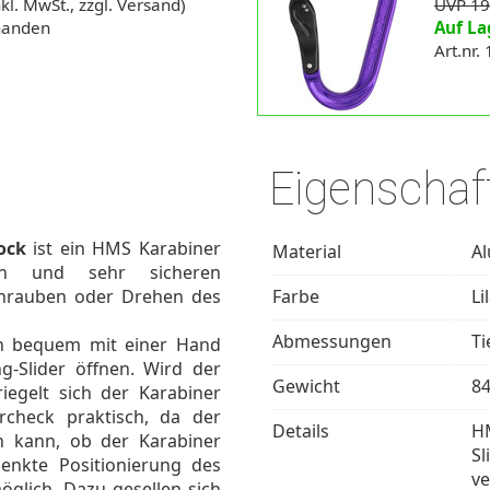
kl. MwSt., zzgl. Versand)
UVP 19
rhanden
Auf La
Art.nr.
Eigenschaf
ock
ist ein HMS Karabiner
Material
A
en und sehr sicheren
chrauben oder Drehen des
Farbe
Li
Abmessungen
Ti
ich bequem mit einer Hand
-Slider öffnen. Wird der
Gewicht
84
iegelt sich der Karabiner
rcheck praktisch, da der
Details
HM
en kann, ob der Karabiner
Sl
senkte Positionierung des
ve
möglich. Dazu gesellen sich