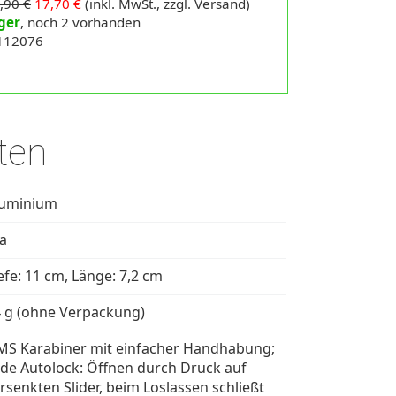
,90 €
17,70 €
(inkl. MwSt., zzgl. Versand)
ger
, noch 2 vorhanden
 112076
ten
luminium
la
efe: 11 cm, Länge: 7,2 cm
 g (ohne Verpackung)
S Karabiner mit einfacher Handhabung;
ide Autolock: Öffnen durch Druck auf
rsenkten Slider, beim Loslassen schließt