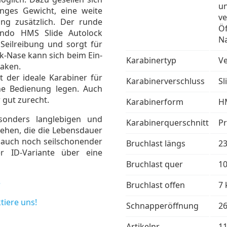
un
inges Gewicht, eine weite
ve
ing zusätzlich. Der runde
Öf
ondo HMS Slide Autolock
N
Seilreibung und sorgt für
ck-Nase kann sich beim Ein-
Karabinertyp
Ve
haken.
t der ideale Karabiner für
Karabinerverschluss
Sl
che Bedienung legen. Auch
gut zurecht.
Karabinerform
H
sonders langlebigen und
Karabinerquerschnitt
Pr
ehen, die die Lebensdauer
u auch noch seilschonender
Bruchlast längs
2
r ID-Variante über eine
Bruchlast quer
1
e
Bruchlast offen
7 
tiere uns!
Schnapperöffnung
2
Artikelnr.
1