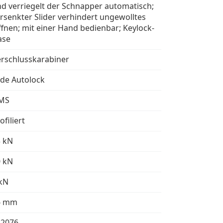
d verriegelt der Schnapper automatisch;
rsenkter Slider verhindert ungewolltes
fnen; mit einer Hand bedienbar; Keylock-
ase
rschlusskarabiner
ide Autolock
MS
ofiliert
3 kN
0 kN
kN
6 mm
12076