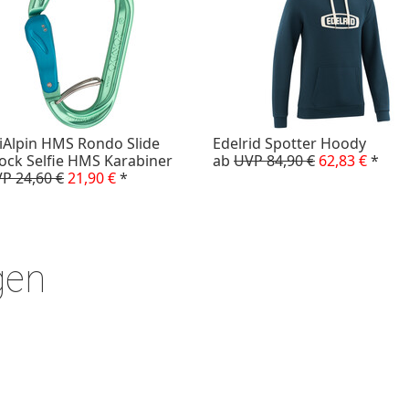
iAlpin HMS Rondo Slide
Edelrid Spotter Hoody
ock Selfie HMS Karabiner
ab
UVP 84,90 €
62,83 €
*
P 24,60 €
21,90 €
*
gen