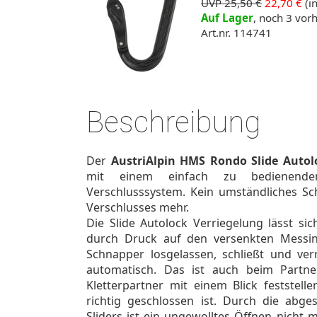
UVP 25,50 €
22,70 €
(in
Auf Lager
, noch 3 vo
Art.nr. 114741
Beschreibung
Der
AustriAlpin HMS Rondo Slide Autol
mit einem einfach zu bedienend
Verschlusssystem. Kein umständliches S
Verschlusses mehr.
Die Slide Autolock Verriegelung lässt s
durch Druck auf den versenkten Messing
Schnapper losgelassen, schließt und verr
automatisch. Das ist auch beim Partne
Kletterpartner mit einem Blick feststell
richtig geschlossen ist. Durch die abge
Sliders ist ein ungewolltes Öffnen nicht 