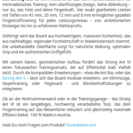
minimalistisches Training: kein überflüssiges Design, keine Ablenkung –
nur du, das Holz und deine Fingerkraft. Vier exakt gearbeitete Leisten
mit Tiefen von 45 mm, 20 mm, 12 mm und 8 mm ermöglichen gezieltes
Fingerkrafttraining für jedes Leistungsniveau – von ambitionierten
Einsteiger bis hin zu erfahrenen Kletterprofis.
Gefertigt wird das Board aus hochwertigem, massivem Eschenholz, das
aus nachhaltiger, regionaler Forstwirtschaft in Niederösterreich stammt.
Die unbehandelte Oberfläche sorgt für natürliche Reibung, optimalen
Grip und ein authentisches Griffgefühl.
Mit seinem klaren, geometrischen Aufbau fördert das Strong Ant VI
einen fokussierten Trainingsansatz, der auf Effektivität statt Vielfalt
setzt. Durch die kompatiblen Erweiterungen – etwa die Ant Bar, oder das
Strong Ant 4
– lässt sich das Board modular erweitern, um Klimmzüge,
Slopertraining oder Pegboard - und Blockierkraftübungen zu
integrieren.
Ob an der Wohnzimmerwand oder in der Trainingsgarage – das
Strong
Ant VI
ist ein langlebiges, hochwertig verarbeitetes Tool, das dein
Fingertraining auf das Wesentliche reduziert und gleichzeitig maximale
Effizienz bietet. 100 % Made in Austria.
Hast Du noch Fragen zum Produkt?
Kontaktiere uns!