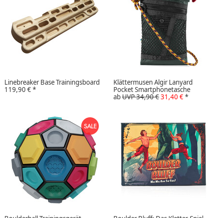
Linebreaker Base Trainingsboard
Klättermusen Algir Lanyard
119,90 €
*
Pocket Smartphonetasche
ab
UVP 34,90 €
31,40 €
*