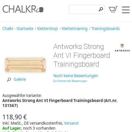
Klettershop
Chalkr - Startseite
Klettershop
Klettertraining
Trainingsboards
Klettermarken
Antworks Strong
Entdecken
Ant VI Fingerboard
Angebote
Trainingsboard
Hilfe, Kontakt
Noch keine Bewertungen
Galerie
Zur Echtheit der Bewertungen
Kundenbereich
Ausgewählte Variante:
Wunschzettel
Antworks Strong Ant VI Fingerboard Trainingsboard (Art.nr.
131567)
118,90 €
inkl. MwSt., DE versandkostenfrei,
Versand
Auf Lager
, noch 3 vorhanden