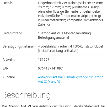
Details
Fingerboard mit vier Trainingsleisten: 45 mm;
20 mm; 12 mm; 8 mm; puristisches Design
ohne überflüssige Elemente; unbehandelte
Holzoberfläche für optimalen Grip; gefertigt
in Niederösterreich; kompatibel mit Antworks-
Zubehör
Lieferumfang
1 Strong Ant VI; 1 Montageanleitung;
Befestigungsmaterial
Befestigungsmaterial
4 Edelstahlschrauben; 4 TOX-Kunststoffdübel
(im Lieferumfang enthalten)
Artikelnr.
131567
EAN
0764137141097
Zubehör
Antworks Ant Bar Klimmzugstange für Strong
Ant III, V und VI
Beschreibung
Das
Strong Ant VI
von Antworks ist das wohl klarste Statement für